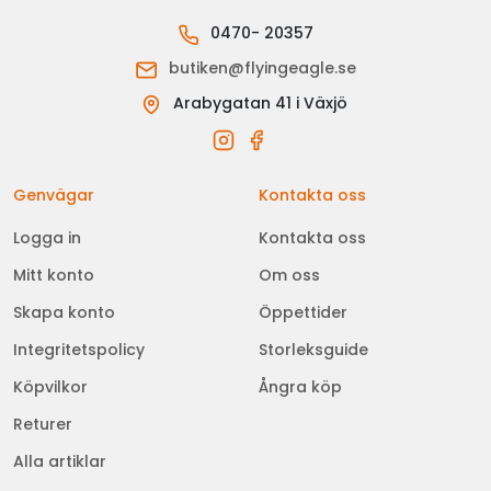
0470- 20357
butiken@flyingeagle.se
Arabygatan 41 i Växjö
Genvägar
Kontakta oss
Logga in
Kontakta oss
Mitt konto
Om oss
Skapa konto
Öppettider
Integritetspolicy
Storleksguide
Köpvilkor
Ångra köp
Returer
Alla artiklar