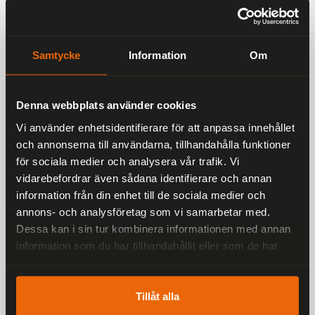
Samtycke
Information
Om
Mugg Honda
Nyckelring Harley
Denna webbplats använder cookies
Motorcycles - 330ml
Davidson - Genuine
Vi använder enhetsidentifierare för att anpassa innehållet
Original 4,5 x 6cm
179 kr
och annonserna till användarna, tillhandahålla funktioner
99 kr
för sociala medier och analysera vår trafik. Vi
vidarebefordrar även sådana identifierare och annan
information från din enhet till de sociala medier och
annons- och analysföretag som vi samarbetar med.
Dessa kan i sin tur kombinera informationen med annan
information som du har tillhandahållit eller som de har
samlat in när du har använt deras tjänster.
Tillåt alla