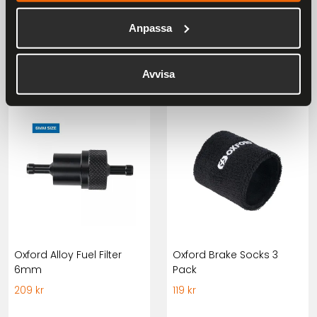
Nyckelring Harley
Nyckelring Triumph -
Anpassa
Davidson - Tacho 4,5 x
Logo 4,5 x 6cm
6cm
99 kr
99 kr
Avvisa
Oxford Alloy Fuel Filter
Oxford Brake Socks 3
6mm
Pack
209 kr
119 kr