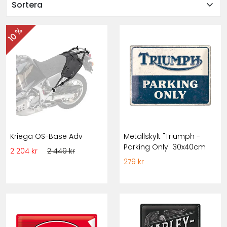
expand_more
Sortera
10 %
Kriega OS-Base Adv
Metallskylt "Triumph -
Parking Only" 30x40cm
2 204 kr
2 449 kr
279 kr