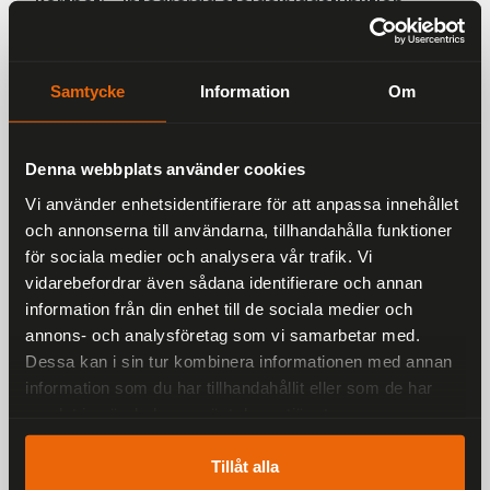
korthet: • Integrerad stöldskyddsfunktion •
Snabbfäste för enkel montering och
demontering • Robust och tålig konstruktion •
Passar tillsammans med CG Quick Release
Samtycke
Information
Om
Base och Kit • Ger trygghet utan att
kompromissa med funktionalitet Med detta kit
kan du lämna hojen med gott samvete – din
Denna webbplats använder cookies
utrustning är skyddad. Snabbt, säkert och
Vi använder enhetsidentifierare för att anpassa innehållet
tryggt.
och annonserna till användarna, tillhandahålla funktioner
för sociala medier och analysera vår trafik. Vi
vidarebefordrar även sådana identifierare och annan
information från din enhet till de sociala medier och
Liknande produkter
annons- och analysföretag som vi samarbetar med.
Dessa kan i sin tur kombinera informationen med annan
Andra har även tittat på
information som du har tillhandahållit eller som de har
samlat in när du har använt deras tjänster.
Rekommenderade produkter
Tillåt alla