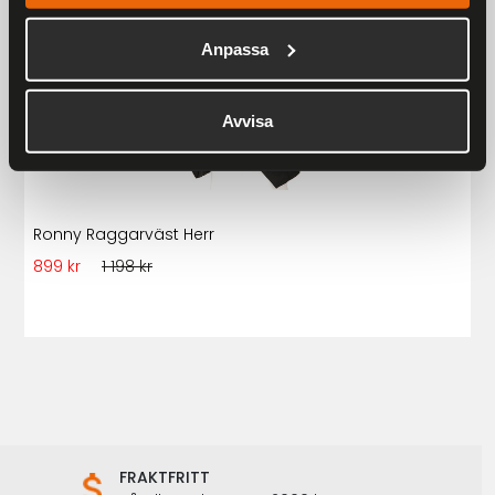
25 %
Anpassa
Avvisa
Ronny Raggarväst Herr
899 kr
1 198 kr
FRAKTFRITT