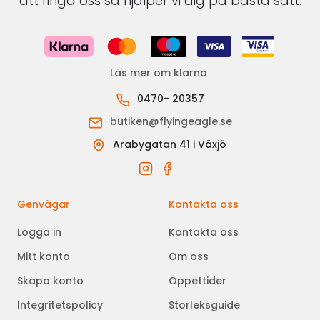
att ringa oss så hjälper vi dig på bästa sätt.
Läs mer om klarna
0470- 20357
butiken@flyingeagle.se
Arabygatan 41 i Växjö
Genvägar
Kontakta oss
Logga in
Kontakta oss
Mitt konto
Om oss
Skapa konto
Öppettider
Integritetspolicy
Storleksguide