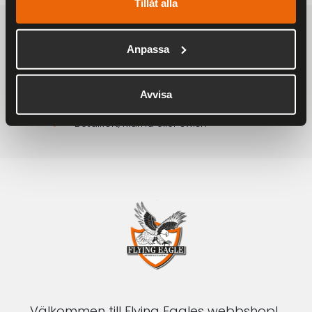
Tillåt alla
FRAKTFRITT
På alla ordrar över 2000 kr
Anpassa
1-3 DAGAR LEVERANS
Inom Sverige med DHL
Avvisa
SÄKRA BETALNINGAR
Betalkort, Klarna eller Swish
Välkommen till Flying Eagles webbshop!