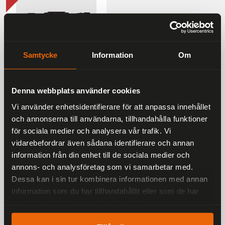
Samtycke
Information
Om
Denna webbplats använder cookies
Weiser Rear Indicator Re
Sequencing Module Bmw
Vi använder enhetsidentifierare för att anpassa innehållet
R1250gs/Gsa 21 R1300gs
och annonserna till användarna, tillhandahålla funktioner
24 Gsa 25 S1000 R/Rr/Xr
för sociala medier och analysera vår trafik. Vi
20 M Series 23 F900 24
vidarebefordrar även sådana identifierare och annan
3 401 kr
3 779 kr
information från din enhet till de sociala medier och
annons- och analysföretag som vi samarbetar med.
Dessa kan i sin tur kombinera informationen med annan
information som du har tillhandahållit eller som de har
samlat in när du har använt deras tjänster.