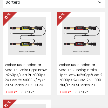
expand_more
Sortera
10 %
10 %
Weiser Rear Indicator
Weiser Rear Indicator
Module Brake Light Bmw
Module Running Brake
R1250gs/Gsa 21 R1300gs
Light Bmw R1250gs/Gsa 21
24 Gsa 25 S1000 R/Rr/Xr
R1300gs 24 Gsa 25 S1000
20 M Series 23 F900 24
R/Rr/Xr 20 M Series 23
F900 24
3 401 kr
3 779 kr
3 401 kr
3 779 kr
10 %