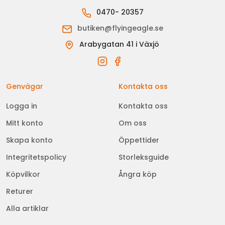
0470- 20357
butiken@flyingeagle.se
Arabygatan 41 i Växjö
Genvägar
Kontakta oss
Logga in
Kontakta oss
Mitt konto
Om oss
Skapa konto
Öppettider
Integritetspolicy
Storleksguide
Köpvilkor
Ångra köp
Returer
Alla artiklar