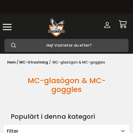
Hem /
MC-Utrustning
/
MC-glasögon & MC-goggles
MC-glasögon & MC-
goggles
Populärt i denna kategori
expand_more
Filter