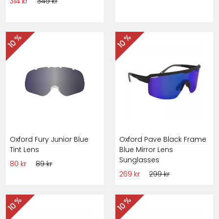
314 kr
349 kr
10 %
10 %
Oxford Fury Junior Blue
Oxford Pave Black Frame
Tint Lens
Blue Mirror Lens
Sunglasses
80 kr
89 kr
269 kr
299 kr
10 %
10 %