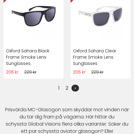
Oxford Sahara Black
Oxford Sahara Clear
Frame Smoke Lens
Frame Smoke Lens
Sunglasses
Sunglasses
206 kr
229 kr
206 kr
229 kr
1
2
›
Prisvärda
MC-
Glasögon
som skyddar mot vinden när
du tar dig fram på vägarna. Här hittar du
schyssta
Global Visions
flera olika varianter. Söker du
ett par schyssta aviator glasögon? Eller