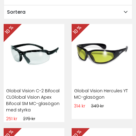
expand_more
Sortera
10 %
10 %
Global Vision C-2 Bifocal
Global Vision Hercules YT
CLGlobal Vision Apex
MC-glasögon
Bifocal SM MC-glasögon
314 kr
349 kr
med styrka
251 kr
279 kr
10 %
10 %