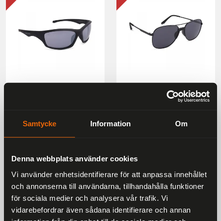
Oxford Camino Black
Oxford Force One Black
Frame Silver Mirror Lens
Metal Frame Smoke Lens
Sunglasses
Sunglasses
Samtycke
Information
Om
206 kr
229 kr
242 kr
269 kr
10 %
10 %
Denna webbplats använder cookies
Vi använder enhetsidentifierare för att anpassa innehållet
och annonserna till användarna, tillhandahålla funktioner
för sociala medier och analysera vår trafik. Vi
vidarebefordrar även sådana identifierare och annan