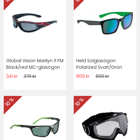
Global Vision Marilyn 11 FM
Held Solglasögon
Black/red MC-glasögon
Polarized Svart/Grön
341 kr
379 kr
809 kr
899 kr
10 %
10 %