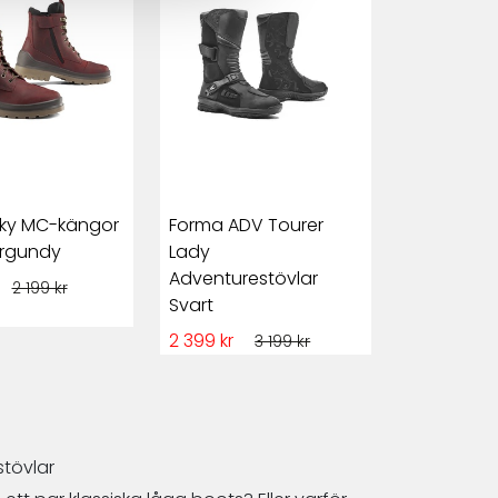
iky MC-kängor
Forma ADV Tourer
rgundy
Lady
Adventurestövlar
2 199 kr
Svart
2 399 kr
3 199 kr
tövlar