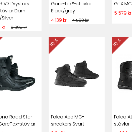
6 V3 Drystars
Gore-tex®-stövlar
GTX MC-
tövlar Dam
Black/grey
5 579 k
/Silver
4 139 kr
4 599 kr
 kr
3 995 kr
10 %
10 %
ona Road Star
Falco Ace MC-
Falco A
GoreTex-stövlar
sneakers Svart
stövlar