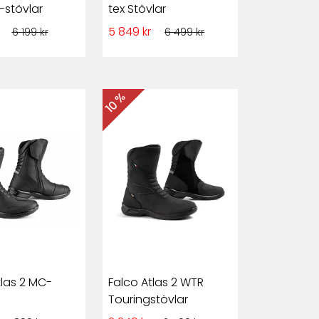
stövlar
tex Stövlar
r
5 849 kr
6 199 kr
6 499 kr
10 %
tlas 2 MC-
Falco Atlas 2 WTR
Touringstövlar