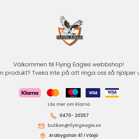
Välkommen till Flying Eagles webbshop!
 produkt? Tveka inte på att ringa oss så hjälper v
Läs mer om klarna
0470- 20357
butiken@flyingeagle.se
Arabygatan 41 i Växjö