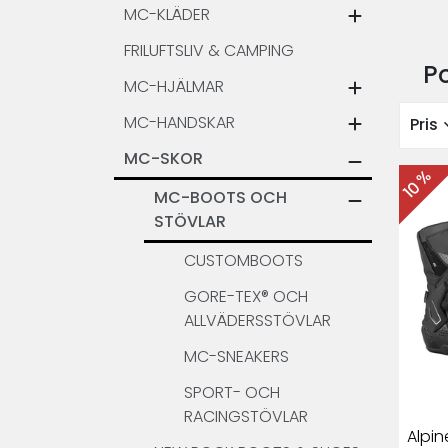
MC-KLÄDER
FRILUFTSLIV & CAMPING
P
MC-HJÄLMAR
MC-HANDSKAR
expa
Pris
MC-SKOR
10 %
MC-BOOTS OCH
STÖVLAR
CUSTOMBOOTS
GORE-TEX® OCH
ALLVÄDERSSTÖVLAR
MC-SNEAKERS
SPORT- OCH
RACINGSTÖVLAR
Alpin