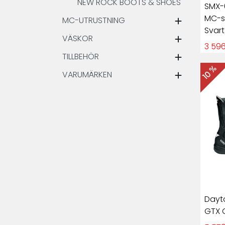
NEW ROCK BOOTS & SHOES
SMX-
MC-s
MC-UTRUSTNING
Svart
VÄSKOR
3 596
TILLBEHÖR
10 %
VARUMÄRKEN
Dayt
GTX 