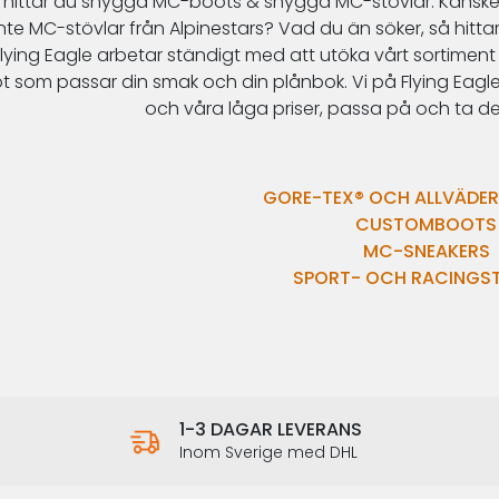
 hittar du snygga
MC-boots
& snygga
MC-stövlar
. Kansk
inte
MC-stövlar
från
Alpinestars
? Vad du än söker, så hitt
lying
Eagle
arbetar ständigt med att utöka vårt sortiment 
t som passar din smak och din plånbok. Vi på
Flying
Eagl
och våra låga priser, passa på och ta de
GORE-TEX® OCH ALLVÄDE
CUSTOMBOOTS
MC-SNEAKERS
SPORT- OCH RACINGS
1-3 DAGAR LEVERANS
Inom Sverige med DHL