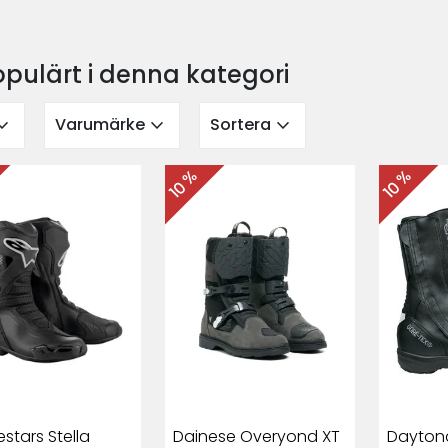
opulärt i denna kategori
nd_more
expand_more
expand_more
Varumärke
Sortera
10 %
10 %
estars Stella
Dainese Overyond XT
Daytona