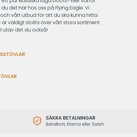
e ett par
klassiska
låga
boots
? Eller varför
ar du det här hos oss på
Flying Eagle
. Vi
och vårt utbud för att du ska kunna hitta
e
är väldigt stolta över vårt stora sortiment
l utav det du också!
RSSTÖVLAR
TÖVLAR
SÄKRA BETALNINGAR
Betalkort, Klarna eller Swish