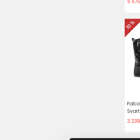
5 579
10 %
Falc
Svart
3 239