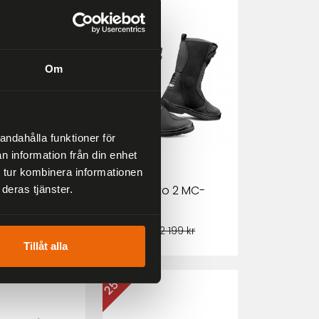
10 %
Om
andahålla funktioner för
n information från din enhet
 tur kombinera informationen
isty
Falco Mixto 2 MC-
deras tjänster.
ga Army
stövlar
r
1 979 kr
2 499 kr
2 199 kr
Tillåt alla
25 %