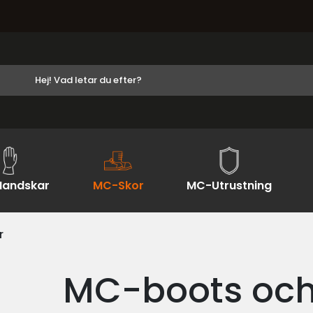
andskar
MC-Skor
MC-Utrustning
r
MC-boots och