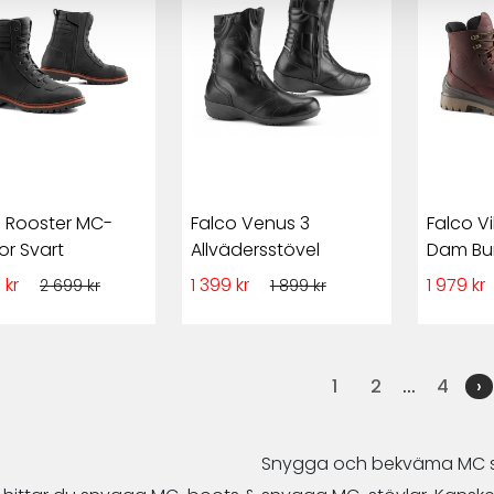
o Rooster MC-
Falco Venus 3
Falco V
or Svart
Allvädersstövel
Dam Bu
 kr
1 399 kr
1 979 kr
2 699 kr
1 899 kr
1
2
...
4
›
Snygga och bekväma MC s