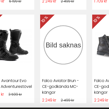
 kr
2 249 kr
1 709 kr
6 199 kr
2 499 kr
10 %
10 %
o Avantour Evo
Falco Aviator Brun -
Falco Av
 Adventurestövel
CE-godkända MC-
CE-god
kängor
kängor
 kr
3 599 kr
2 249 kr
2 249 k
2 499 kr