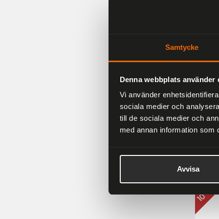
10 %
Samtycke
Denna webbplats använder 
Vi använder enhetsidentifierar
sociala medier och analysera 
till de sociala medier och a
Falco
med annan information som du 
Cros
1 616 
Avvisa
10 %