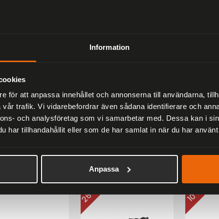
10 %
10 %
Information
cookies
e för att anpassa innehållet och annonserna till användarna, tillh
vår trafik. Vi vidarebefordrar även sådana identifierare och anna
nnons- och analysföretag som vi samarbetar med. Dessa kan i sin
 Level Kid
Falco Marshall Svart -
Falco M
har tillhandahållit eller som de har samlat in när du har använt 
stövel
Låg adventurestövel
Damkän
kr
2 519 kr
2 249 k
1 795 kr
2 799 kr
Anpassa
26 %
10 %