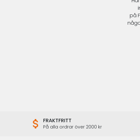
Här
på
F
någo
FRAKTFRITT
På alla ordrar över 2000 kr