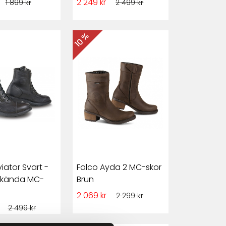
2 249 kr
1 899 kr
2 499 kr
10 %
iator Svart -
Falco Ayda 2 MC-skor
kända MC-
Brun
2 069 kr
2 299 kr
r
2 499 kr