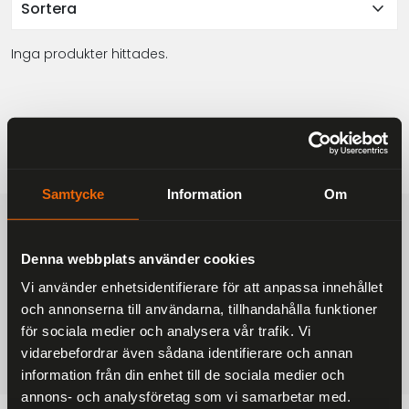
expand_more
Sortera
Inga produkter hittades.
Samtycke
Information
Om
FRAKTFRITT
På alla ordrar över 2000 kr
Denna webbplats använder cookies
1-3 DAGAR LEVERANS
Vi använder enhetsidentifierare för att anpassa innehållet
Inom Sverige med DHL
och annonserna till användarna, tillhandahålla funktioner
SÄKRA BETALNINGAR
för sociala medier och analysera vår trafik. Vi
Betalkort, Klarna eller Swish
vidarebefordrar även sådana identifierare och annan
information från din enhet till de sociala medier och
annons- och analysföretag som vi samarbetar med.