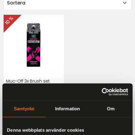
expand_more
Sortera
10 %
Muc-Off 3x Brush set
404 kr
449 kr
Samtycke
Information
Om
Denna webbplats använder cookies