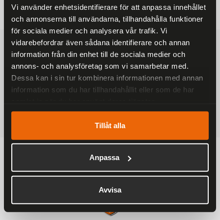
Vi använder enhetsidentifierare för att anpassa innehållet
och annonserna till användarna, tillhandahålla funktioner
för sociala medier och analysera vår trafik. Vi
vidarebefordrar även sådana identifierare och annan
FRAKTFRITT
På alla ordrar över 2000 kr
information från din enhet till de sociala medier och
annons- och analysföretag som vi samarbetar med.
1-3 DAGAR LEVERANS
Dessa kan i sin tur kombinera informationen med annan
Inom Sverige med DHL
information som du har tillhandahållit eller som de har
samlat in när du har använt deras tjänster.
SÄKRA BETALNINGAR
Betalkort, Klarna eller Swish
Tillåt alla
Anpassa
Avvisa