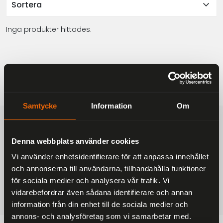
expand_more
Sortera
Inga produkter hittades.
Samtycke
Information
Om
FRAKTFRITT
På alla ordrar över 2000 kr
Denna webbplats använder cookies
1-3 DAGAR LEVERANS
Vi använder enhetsidentifierare för att anpassa innehållet
Inom Sverige med DHL
och annonserna till användarna, tillhandahålla funktioner
SÄKRA BETALNINGAR
för sociala medier och analysera vår trafik. Vi
Betalkort, Klarna eller Swish
vidarebefordrar även sådana identifierare och annan
information från din enhet till de sociala medier och
annons- och analysföretag som vi samarbetar med.