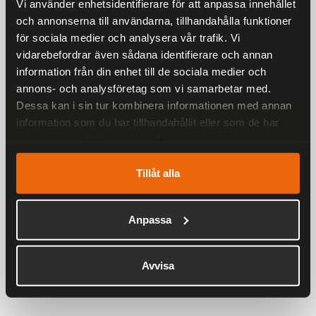
Vi använder enhetsidentifierare för att anpassa innehållet
och annonserna till användarna, tillhandahålla funktioner
Rekommenderade produkter
för sociala medier och analysera vår trafik. Vi
vidarebefordrar även sådana identifierare och annan
25 %
information från din enhet till de sociala medier och
annons- och analysföretag som vi samarbetar med.
Dessa kan i sin tur kombinera informationen med annan
information som du har tillhandahållit eller som de har
samlat in när du har använt deras tjänster.
Tillåt alla
Ronny Raggarväst Herr
Anpassa
899 kr
1 198 kr
Avvisa