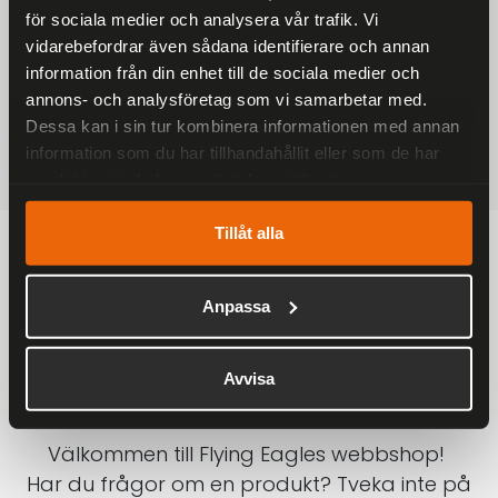
för sociala medier och analysera vår trafik. Vi
På alla ordrar över 2000 kr
vidarebefordrar även sådana identifierare och annan
1-3 DAGAR LEVERANS
information från din enhet till de sociala medier och
Inom Sverige med DHL
annons- och analysföretag som vi samarbetar med.
Dessa kan i sin tur kombinera informationen med annan
SÄKRA BETALNINGAR
information som du har tillhandahållit eller som de har
Betalkort, Klarna eller Swish
samlat in när du har använt deras tjänster.
Tillåt alla
Anpassa
Avvisa
Välkommen till Flying Eagles webbshop!
Har du frågor om en produkt? Tveka inte på