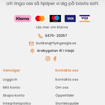
att ringa oss så hjälper vi dig på bästa sätt.
Läs mer om klarna
0470- 20357
butiken@flyingeagle.se
Arabygatan 41 i Växjö
Genvägar
Kontakta oss
Logga in
Kontakta oss
Mitt konto
Om oss
Skapa konto
Öppettider
Integritetspolicy
Storleksguide