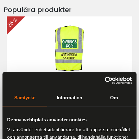
Populära produkter
25 %
Övningskörningsväst MC
187 kr
249 kr
Samtycke
Information
Om
Denna webbplats använder cookies
Vi använder enhetsidentifierare för att anpassa innehållet
och annonserna till användarna, tillhandahålla funktioner
FRAKTFRITT