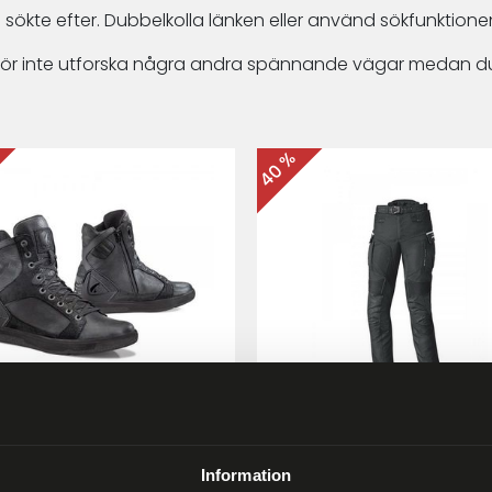
 sökte efter. Dubbelkolla länken eller använd sökfunktionen
arför inte utforska några andra spännande vägar medan du
40 %
ma Hyper MC-skor Svart
Held Matata II
Touring/Enduro MC-byx
Information
9 kr
2 999 kr