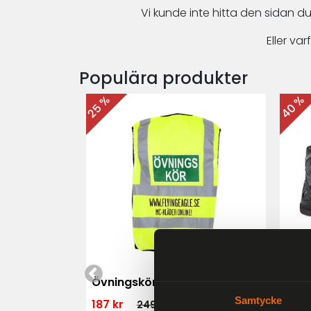
Vi kunde inte hitta den sidan du
Eller v
Populära produkter
40 %
25 %
 MK3 Dam
Övningskörningsväst MC
For
Samtycke
187 kr
1 79
249 kr