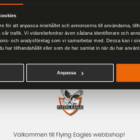
Herr
2 279 kr
3 799 kr
cookies
e för att anpassa innehållet och annonserna till användarna, tillh
vår trafik. Vi vidarebefordrar även sådana identifierare och anna
nnons- och analysföretag som vi samarbetar med. Dessa kan i sin
har tillhandahållit eller som de har samlat in när du har använt 
1-3 DAGAR LEVERANS
Inom Sverige med DHL
Anpassa
Välkommen till Flying Eagles webbshop!