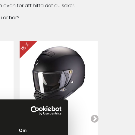
 ovan för att hitta det du söker.
 är här?
15 %
15 %
Scorpion EXO-HX1
Cardo Packt
a
Mattsvart
Om
4 249 kr
4