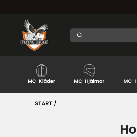
MC-Kläder
MC-Hjälmar
MC-H
START /
Ho