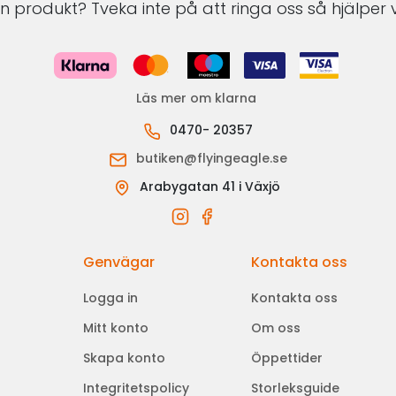
 produkt? Tveka inte på att ringa oss så hjälper v
Läs mer om klarna
0470- 20357
butiken@flyingeagle.se
Arabygatan 41 i Växjö
Genvägar
Kontakta oss
Logga in
Kontakta oss
Mitt konto
Om oss
Skapa konto
Öppettider
Integritetspolicy
Storleksguide