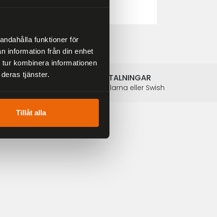
2 804 kr
3 299 kr
andahålla funktioner för
n information från din enhet
 tur kombinera informationen
deras tjänster.
SÄKRA BETALNINGAR
Betalkort, Klarna eller Swish
Tillåt alla