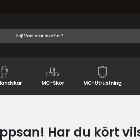
andskar
MC-Skor
MC-Utrustning
ppsan! Har du kört vil