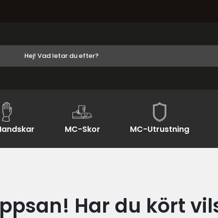
andskar
MC-Skor
MC-Utrustning
ppsan! Har du kört vil