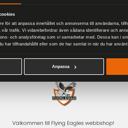
Herr
2 279 kr
3 799 kr
cookies
e för att anpassa innehållet och annonserna till användarna, tillh
vår trafik. Vi vidarebefordrar även sådana identifierare och anna
nnons- och analysföretag som vi samarbetar med. Dessa kan i sin
har tillhandahållit eller som de har samlat in när du har använt 
1-3 DAGAR LEVERANS
Inom Sverige med DHL
Anpassa
Välkommen till Flying Eagles webbshop!