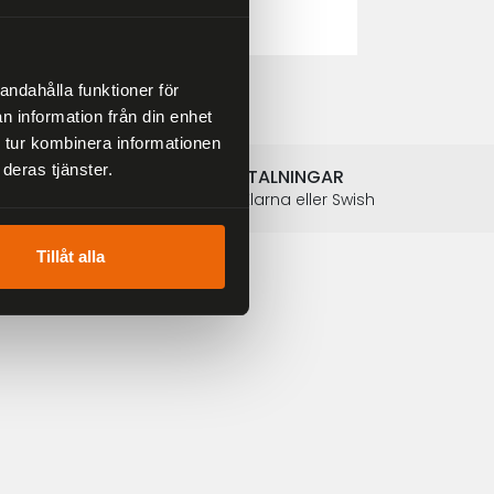
2 804 kr
3 299 kr
andahålla funktioner för
n information från din enhet
 tur kombinera informationen
deras tjänster.
SÄKRA BETALNINGAR
Betalkort, Klarna eller Swish
Tillåt alla