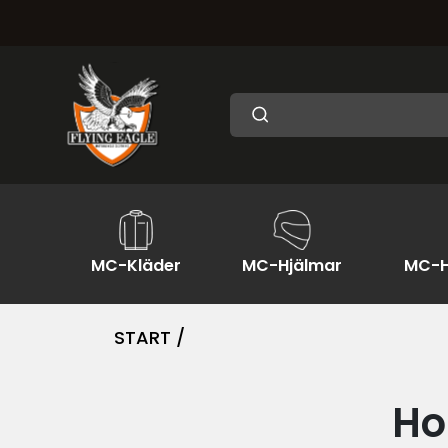
MC-Kläder
MC-Hjälmar
MC-H
START /
Ho