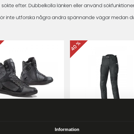
 sökte efter. Dubbelkolla länken eller använd sökfunktionen
arför inte utforska några andra spännande vägar medan du
40 %
ma Hyper MC-skor Svart
Held Matata II
Touring/Enduro MC-byx
Information
9 kr
2 999 kr