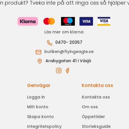
 produkt? Tveka inte på att ringa oss så hjälper v
Läs mer om klarna
0470- 20357
butiken@flyingeagle.se
Arabygatan 41 i Växjö
Genvägar
Kontakta oss
Logga in
Kontakta oss
Mitt konto
Om oss
Skapa konto
Öppettider
Integritetspolicy
Storleksguide