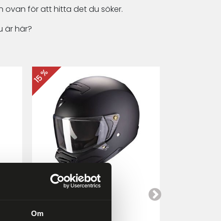
 ovan för att hitta det du söker.
 är här?
15 %
15 %
Scorpion EXO-HX1
Cardo Packt
a
Mattsvart
Om
4 249 kr
4