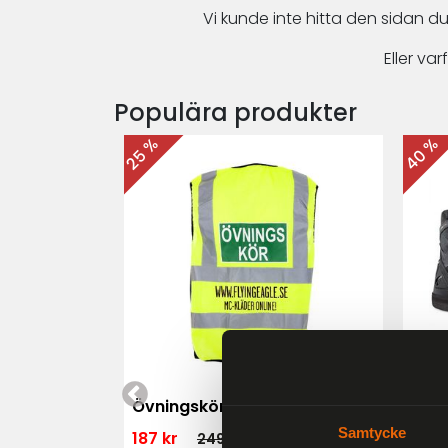
Vi kunde inte hitta den sidan du
Eller v
Populära produkter
40 %
25 %
 MK3 Dam
Övningskörningsväst MC
For
Samtycke
187 kr
1 79
249 kr