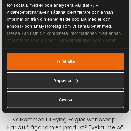
för sociala medier och analysera vår trafik. Vi
På alla ordrar över 2000 kr
vidarebefordrar även sådana identifierare och annan
1-3 DAGAR LEVERANS
information från din enhet till de sociala medier och
Inom Sverige med DHL
annons- och analysföretag som vi samarbetar med.
Dessa kan i sin tur kombinera informationen med annan
SÄKRA BETALNINGAR
information som du har tillhandahållit eller som de har
Betalkort, Klarna eller Swish
samlat in när du har använt deras tjänster.
Tillåt alla
Anpassa
Avvisa
Välkommen till Flying Eagles webbshop!
Har du frågor om en produkt? Tveka inte på