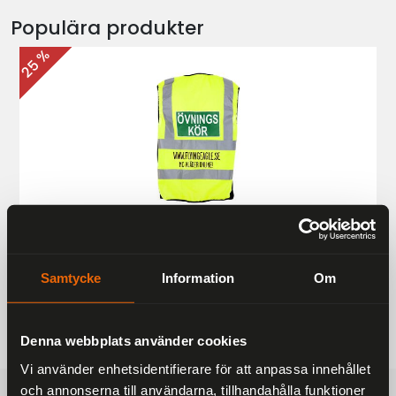
Populära produkter
25 %
Övningskörningsväst MC
187 kr
249 kr
Samtycke
Information
Om
Denna webbplats använder cookies
Vi använder enhetsidentifierare för att anpassa innehållet
och annonserna till användarna, tillhandahålla funktioner
FRAKTFRITT