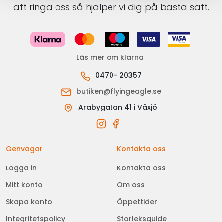
att ringa oss så hjälper vi dig på bästa sätt.
Läs mer om klarna
0470- 20357
butiken@flyingeagle.se
Arabygatan 41 i Växjö
Genvägar
Kontakta oss
Logga in
Kontakta oss
Mitt konto
Om oss
Skapa konto
Öppettider
Integritetspolicy
Storleksguide