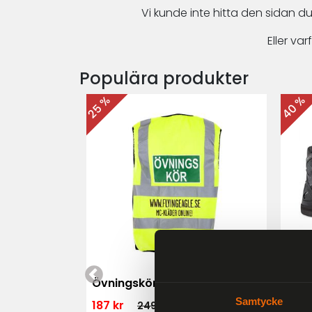
Vi kunde inte hitta den sidan du
Eller v
Populära produkter
40 %
25 %
 MK3 Dam
Övningskörningsväst MC
For
Samtycke
187 kr
1 79
249 kr