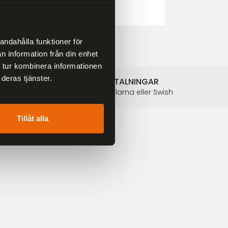
2 804 kr
3 299 kr
andahålla funktioner för
n information från din enhet
 tur kombinera informationen
deras tjänster.
SÄKRA BETALNINGAR
Betalkort, Klarna eller Swish
Tillåt alla