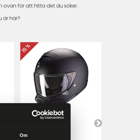
 ovan för att hitta det du söker.
 är här?
15 %
15 %
Scorpion EXO-HX1
Cardo Packt
a
Mattsvart
Om
4 249 kr
4