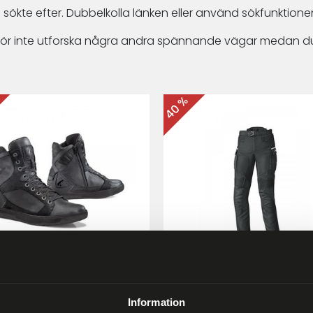
 sökte efter. Dubbelkolla länken eller använd sökfunktionen
arför inte utforska några andra spännande vägar medan du
40 %
ma Hyper MC-skor Svart
Held Matata II
Touring/Enduro MC-byx
Information
9 kr
2 999 kr