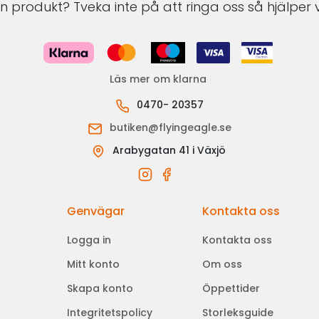
 produkt? Tveka inte på att ringa oss så hjälper v
Läs mer om klarna
0470- 20357
butiken@flyingeagle.se
Arabygatan 41 i Växjö
Genvägar
Kontakta oss
Logga in
Kontakta oss
Mitt konto
Om oss
Skapa konto
Öppettider
Integritetspolicy
Storleksguide