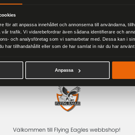
Herr
2 279 kr
3 799 kr
cookies
e för att anpassa innehållet och annonserna till användarna, tillh
vår trafik. Vi vidarebefordrar även sådana identifierare och anna
nnons- och analysföretag som vi samarbetar med. Dessa kan i sin
har tillhandahållit eller som de har samlat in när du har använt 
1-3 DAGAR LEVERANS
Inom Sverige med DHL
Anpassa
Välkommen till Flying Eagles webbshop!