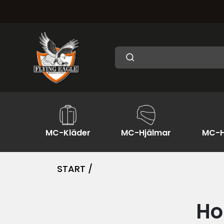
MC-Kläder
MC-Hjälmar
MC-H
START /
Ho