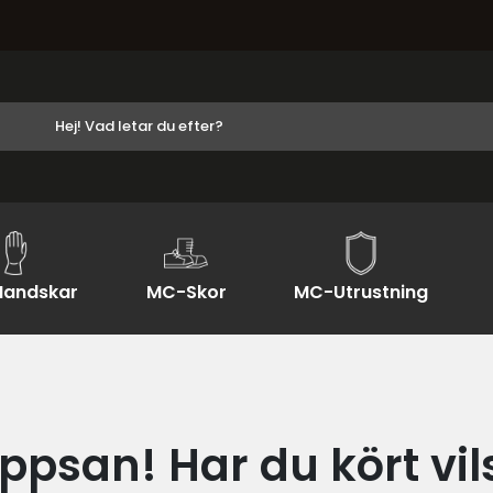
andskar
MC-Skor
MC-Utrustning
ppsan! Har du kört vil