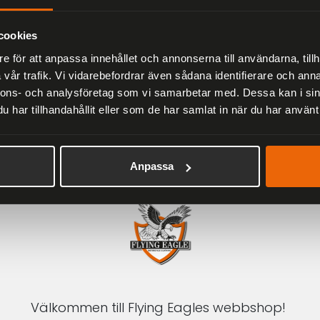
Herr
2 279 kr
3 799 kr
cookies
e för att anpassa innehållet och annonserna till användarna, tillh
vår trafik. Vi vidarebefordrar även sådana identifierare och anna
nnons- och analysföretag som vi samarbetar med. Dessa kan i sin
har tillhandahållit eller som de har samlat in när du har använt 
1-3 DAGAR LEVERANS
Inom Sverige med DHL
Anpassa
Välkommen till Flying Eagles webbshop!