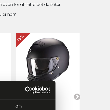
 ovan för att hitta det du söker.
 är här?
15 %
15 %
Scorpion EXO-HX1
Cardo Packt
a
Mattsvart
Om
4 249 kr
4