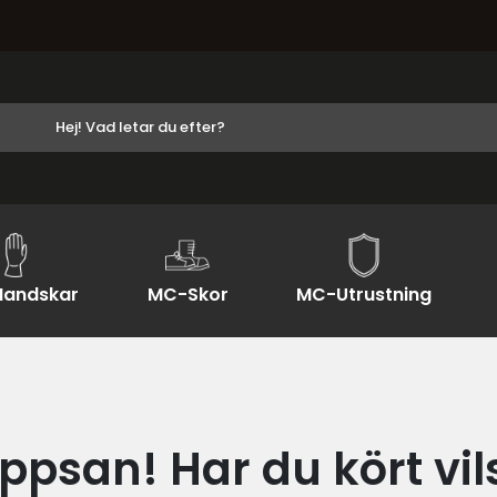
andskar
MC-Skor
MC-Utrustning
ppsan! Har du kört vil