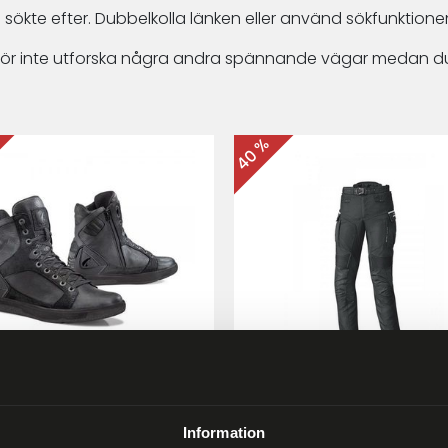
 sökte efter. Dubbelkolla länken eller använd sökfunktionen
arför inte utforska några andra spännande vägar medan du
40 %
ma Hyper MC-skor Svart
Held Matata II
Touring/Enduro MC-byx
Information
9 kr
2 999 kr