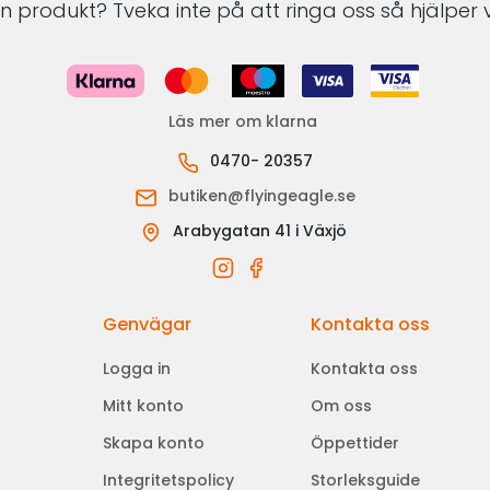
 produkt? Tveka inte på att ringa oss så hjälper v
Läs mer om klarna
0470- 20357
butiken@flyingeagle.se
Arabygatan 41 i Växjö
Genvägar
Kontakta oss
Logga in
Kontakta oss
Mitt konto
Om oss
Skapa konto
Öppettider
Integritetspolicy
Storleksguide