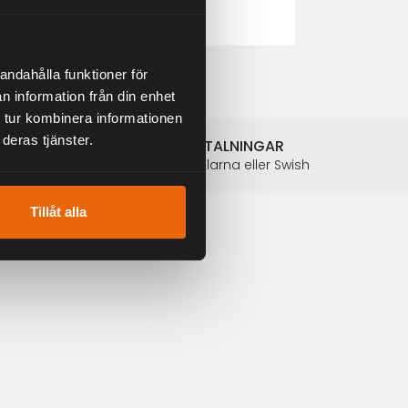
2 804 kr
3 299 kr
andahålla funktioner för
n information från din enhet
 tur kombinera informationen
deras tjänster.
SÄKRA BETALNINGAR
Betalkort, Klarna eller Swish
Tillåt alla