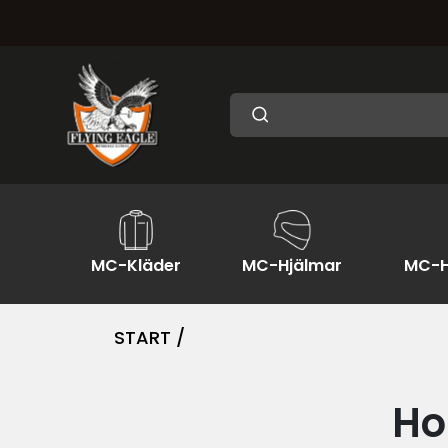
MC-Kläder
MC-Hjälmar
MC-H
START /
Ho