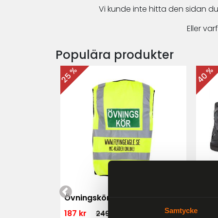
Vi kunde inte hitta den sidan du
Eller v
Populära produkter
40 %
25 %
 MK3 Dam
Övningskörningsväst MC
For
Samtycke
187 kr
1 79
249 kr