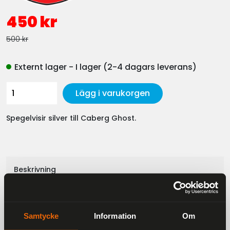
450 kr
500 kr
Externt lager - I lager (2-4 dagars leverans)
Lägg i varukorgen
Spegelvisir silver till Caberg Ghost.
Beskrivning
Det finns även andra färger att välja mellan.
Exempelvis Rökfärgat och Spegel guld.
Samtycke
Information
Om