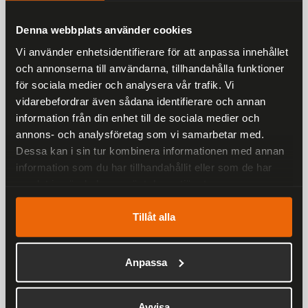
Denna webbplats använder cookies
Liknande produkter
Vi använder enhetsidentifierare för att anpassa innehållet
och annonserna till användarna, tillhandahålla funktioner
för sociala medier och analysera vår trafik. Vi
Andra har även tittat på
vidarebefordrar även sådana identifierare och annan
information från din enhet till de sociala medier och
Rekommenderade produkter
annons- och analysföretag som vi samarbetar med.
Dessa kan i sin tur kombinera informationen med annan
25 %
information som du har tillhandahållit eller som de har
samlat in när du har använt deras tjänster.
Tillåt alla
Anpassa
Ronny Raggarväst Herr
Avvisa