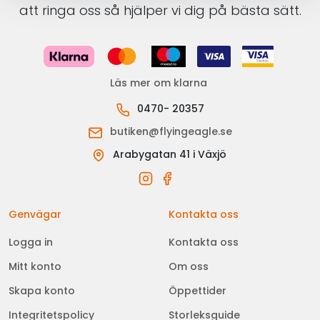
att ringa oss så hjälper vi dig på bästa sätt.
Läs mer om klarna
0470- 20357
butiken@flyingeagle.se
Arabygatan 41 i Växjö
Genvägar
Kontakta oss
Logga in
Kontakta oss
Mitt konto
Om oss
Skapa konto
Öppettider
Integritetspolicy
Storleksguide