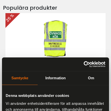
Populära produkter
25 %
Övningskörningsväst MC
187 kr
249 kr
Samtycke
Information
Om
Denna webbplats använder cookies
Vi använder enhetsidentifierare för att anpassa innehållet
och annonserna till användarna, tillhandahålla funktioner
FRAKTFRITT