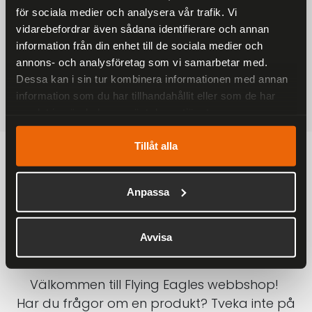
för sociala medier och analysera vår trafik. Vi
På alla ordrar över 2000 kr
vidarebefordrar även sådana identifierare och annan
1-3 DAGAR LEVERANS
information från din enhet till de sociala medier och
Inom Sverige med DHL
annons- och analysföretag som vi samarbetar med.
Dessa kan i sin tur kombinera informationen med annan
SÄKRA BETALNINGAR
information som du har tillhandahållit eller som de har
Betalkort, Klarna eller Swish
samlat in när du har använt deras tjänster.
Tillåt alla
Anpassa
Avvisa
Välkommen till Flying Eagles webbshop!
Har du frågor om en produkt? Tveka inte på