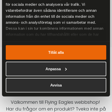
för sociala medier och analysera vår trafik. Vi
På alla ordrar över 2000 kr
vidarebefordrar även sådana identifierare och annan
1-3 DAGAR LEVERANS
information från din enhet till de sociala medier och
Inom Sverige med DHL
annons- och analysföretag som vi samarbetar med.
Dessa kan i sin tur kombinera informationen med annan
SÄKRA BETALNINGAR
information som du har tillhandahållit eller som de har
Betalkort, Klarna eller Swish
samlat in när du har använt deras tjänster.
Tillåt alla
Anpassa
Avvisa
Välkommen till Flying Eagles webbshop!
Har du frågor om en produkt? Tveka inte på