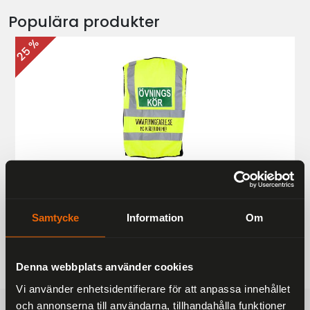
Populära produkter
25 %
Övningskörningsväst MC
187 kr
249 kr
Samtycke
Information
Om
Denna webbplats använder cookies
Vi använder enhetsidentifierare för att anpassa innehållet
och annonserna till användarna, tillhandahålla funktioner
FRAKTFRITT