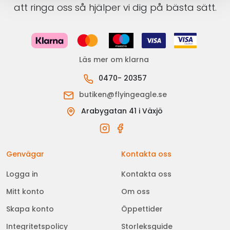
att ringa oss så hjälper vi dig på bästa sätt.
Läs mer om klarna
0470- 20357
butiken@flyingeagle.se
Arabygatan 41 i Växjö
Genvägar
Kontakta oss
Logga in
Kontakta oss
Mitt konto
Om oss
Skapa konto
Öppettider
Integritetspolicy
Storleksguide