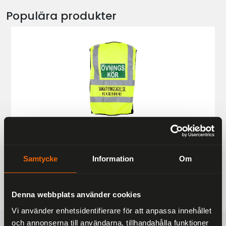
Populära produkter
Övningskörningsväst MC
249 kr
Samtycke
Information
Om
Denna webbplats använder cookies
Vi använder enhetsidentifierare för att anpassa innehållet
och annonserna till användarna, tillhandahålla funktioner
FRAKTFRITT