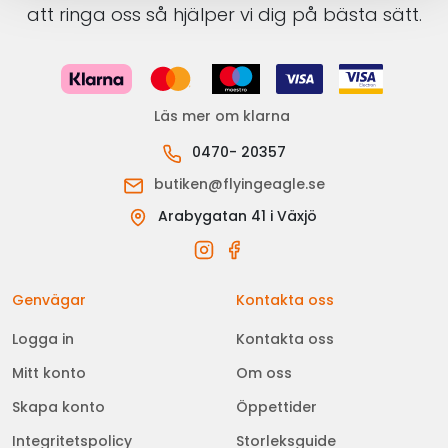
att ringa oss så hjälper vi dig på bästa sätt.
Läs mer om klarna
0470- 20357
butiken@flyingeagle.se
Arabygatan 41 i Växjö
Genvägar
Kontakta oss
Logga in
Kontakta oss
Mitt konto
Om oss
Skapa konto
Öppettider
Integritetspolicy
Storleksguide