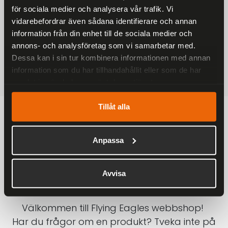
för sociala medier och analysera vår trafik. Vi
På alla ordrar över 2000 kr
vidarebefordrar även sådana identifierare och annan
1-3 DAGAR LEVERANS
information från din enhet till de sociala medier och
Inom Sverige med DHL
annons- och analysföretag som vi samarbetar med.
Dessa kan i sin tur kombinera informationen med annan
SÄKRA BETALNINGAR
information som du har tillhandahållit eller som de har
Betalkort, Klarna eller Swish
samlat in när du har använt deras tjänster.
Tillåt alla
Anpassa
Avvisa
Välkommen till Flying Eagles webbshop!
Har du frågor om en produkt? Tveka inte på