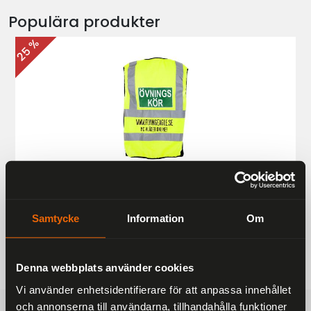
Populära produkter
25 %
Övningskörningsväst MC
187 kr
249 kr
Samtycke
Information
Om
Denna webbplats använder cookies
Vi använder enhetsidentifierare för att anpassa innehållet
och annonserna till användarna, tillhandahålla funktioner
FRAKTFRITT