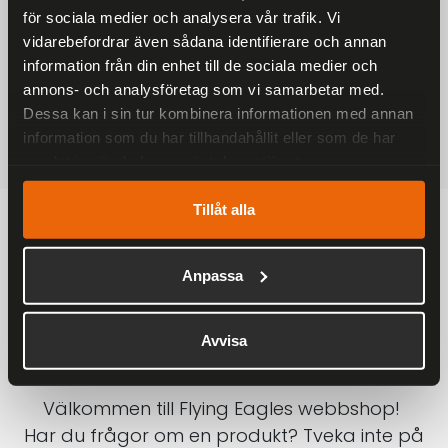
för sociala medier och analysera vår trafik. Vi
På alla ordrar över 2000 kr
vidarebefordrar även sådana identifierare och annan
1-3 DAGAR LEVERANS
information från din enhet till de sociala medier och
Inom Sverige med DHL
annons- och analysföretag som vi samarbetar med.
Dessa kan i sin tur kombinera informationen med annan
SÄKRA BETALNINGAR
information som du har tillhandahållit eller som de har
Betalkort, Klarna eller Swish
samlat in när du har använt deras tjänster.
Tillåt alla
Anpassa
Avvisa
Välkommen till Flying Eagles webbshop!
Har du frågor om en produkt? Tveka inte på