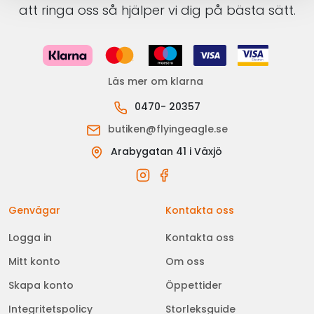
att ringa oss så hjälper vi dig på bästa sätt.
Läs mer om klarna
0470- 20357
butiken@flyingeagle.se
Arabygatan 41 i Växjö
Genvägar
Kontakta oss
Logga in
Kontakta oss
Mitt konto
Om oss
Skapa konto
Öppettider
Integritetspolicy
Storleksguide