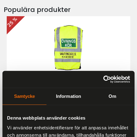
Populära produkter
25 %
Övningskörningsväst MC
187 kr
249 kr
Samtycke
Information
Om
Denna webbplats använder cookies
Vi använder enhetsidentifierare för att anpassa innehållet
och annonserna till användarna, tillhandahålla funktioner
FRAKTFRITT