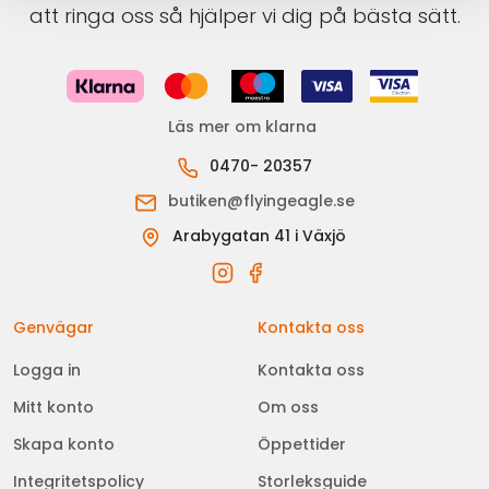
att ringa oss så hjälper vi dig på bästa sätt.
Läs mer om klarna
0470- 20357
butiken@flyingeagle.se
Arabygatan 41 i Växjö
Genvägar
Kontakta oss
Logga in
Kontakta oss
Mitt konto
Om oss
Skapa konto
Öppettider
Integritetspolicy
Storleksguide