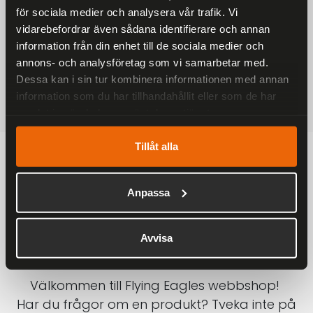
för sociala medier och analysera vår trafik. Vi
På alla ordrar över 2000 kr
vidarebefordrar även sådana identifierare och annan
1-3 DAGAR LEVERANS
information från din enhet till de sociala medier och
Inom Sverige med DHL
annons- och analysföretag som vi samarbetar med.
Dessa kan i sin tur kombinera informationen med annan
SÄKRA BETALNINGAR
information som du har tillhandahållit eller som de har
Betalkort, Klarna eller Swish
samlat in när du har använt deras tjänster.
Tillåt alla
Anpassa
Avvisa
Välkommen till Flying Eagles webbshop!
Har du frågor om en produkt? Tveka inte på