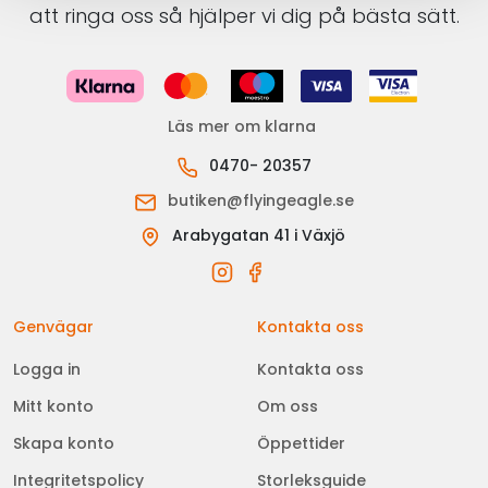
att ringa oss så hjälper vi dig på bästa sätt.
Läs mer om klarna
0470- 20357
butiken@flyingeagle.se
Arabygatan 41 i Växjö
Genvägar
Kontakta oss
Logga in
Kontakta oss
Mitt konto
Om oss
Skapa konto
Öppettider
Integritetspolicy
Storleksguide