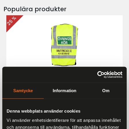
Populära produkter
25 %
Övningskörningsväst MC
187 kr
249 kr
Samtycke
Information
Om
Denna webbplats använder cookies
Vi använder enhetsidentifierare för att anpassa innehållet
och annonserna till användarna, tillhandahålla funktioner
FRAKTFRITT