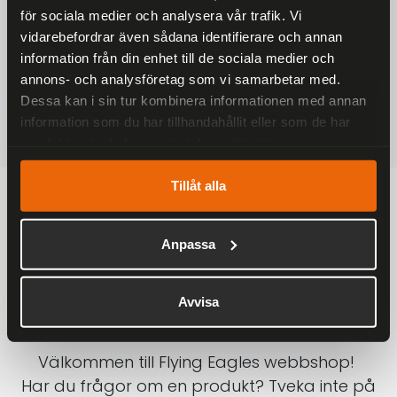
för sociala medier och analysera vår trafik. Vi
På alla ordrar över 2000 kr
vidarebefordrar även sådana identifierare och annan
1-3 DAGAR LEVERANS
information från din enhet till de sociala medier och
Inom Sverige med DHL
annons- och analysföretag som vi samarbetar med.
Dessa kan i sin tur kombinera informationen med annan
SÄKRA BETALNINGAR
information som du har tillhandahållit eller som de har
Betalkort, Klarna eller Swish
samlat in när du har använt deras tjänster.
Tillåt alla
Anpassa
Avvisa
Välkommen till Flying Eagles webbshop!
Har du frågor om en produkt? Tveka inte på