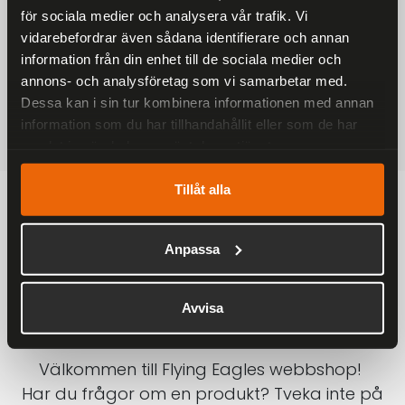
för sociala medier och analysera vår trafik. Vi
På alla ordrar över 2000 kr
vidarebefordrar även sådana identifierare och annan
1-3 DAGAR LEVERANS
information från din enhet till de sociala medier och
Inom Sverige med DHL
annons- och analysföretag som vi samarbetar med.
Dessa kan i sin tur kombinera informationen med annan
SÄKRA BETALNINGAR
information som du har tillhandahållit eller som de har
Betalkort, Klarna eller Swish
samlat in när du har använt deras tjänster.
Tillåt alla
Anpassa
Avvisa
Välkommen till Flying Eagles webbshop!
Har du frågor om en produkt? Tveka inte på