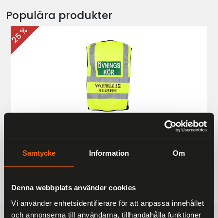
Populära produkter
25 %
Övningskörningsväst MC
187 kr
249 kr
Samtycke
Information
Om
Denna webbplats använder cookies
Vi använder enhetsidentifierare för att anpassa innehållet
och annonserna till användarna, tillhandahålla funktioner
FRAKTFRITT