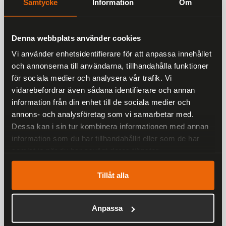
Samtycke
Information
Om
Crash Protectors for KTM 125250390 24-,
Husqvarna Vitpilen 401 24-
Denna webbplats använder cookies
Vi använder enhetsidentifierare för att anpassa innehållet
och annonserna till användarna, tillhandahålla funktioner
Liknande produkter
för sociala medier och analysera vår trafik. Vi
vidarebefordrar även sådana identifierare och annan
Andra har även tittat på
information från din enhet till de sociala medier och
annons- och analysföretag som vi samarbetar med.
Dessa kan i sin tur kombinera informationen med annan
Rekommenderade produkter
information som du har tillhandahållit eller som de har
25 %
samlat in när du har använt deras tjänster.
Tillåt alla
Anpassa