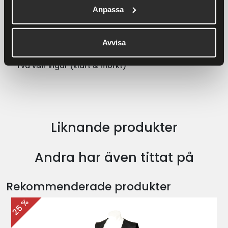
Alpinestars Supertech R10 är den ultimata
Anpassa
racinghjälmen för dig som söker kompromisslös
prestanda, säkerhet och komfort. Perfekt för både
professionella och passionerade förare. Beställ din
Avvisa
idag och upplev skillnaden!
Två visir ingår (klart & mörkt)
Liknande produkter
Andra har även tittat på
Rekommenderade produkter
25 %