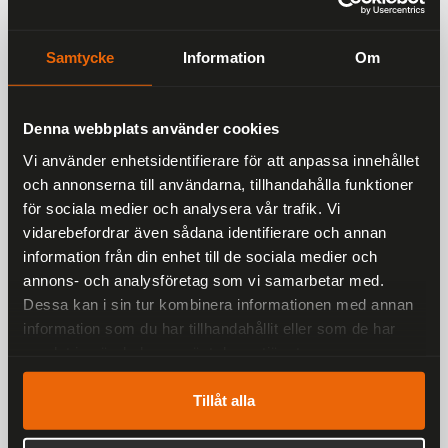
Beskrivning
Alpinestars Supertech R10 Vit/mattsvart Carbon
Samtycke
Information
Om
Racinghjälm
Alpinestars är glada att kunna presentera de helt nya
Supertech R10 Road Racing-hjälmarna. Supertech-
Denna webbplats använder cookies
hjälmarna är resultatet av över 10 års intensiva
Vi använder enhetsidentifierare för att anpassa innehållet
studier, utveckling och tester, och målet är att skapa
de mest avancerade, skyddande och
och annonserna till användarna, tillhandahålla funktioner
prestandaförbättrande hjälmarna för racerförare
för sociala medier och analysera vår trafik. Vi
och cyklister över hela världen.
vidarebefordrar även sådana identifierare och annan
information från din enhet till de sociala medier och
Byggd för hastighet och utvecklad för skydd!
annons- och analysföretag som vi samarbetar med.
Alpinestars Supertech R10 är en toppmodern
Dessa kan i sin tur kombinera informationen med annan
racinghjälm utvecklad för professionella MotoGP-
information som du har tillhandahållit eller som de har
förare. Med en aerodynamisk design som minimerar
luftmotstånd och maximerar stabilitet ger S-R10 en
samlat in när du har använt deras tjänster.
oöverträffad körupplevelse för både racing och
sportkörning.
Tillåt alla
Vikt: 1540 gram i storlek M