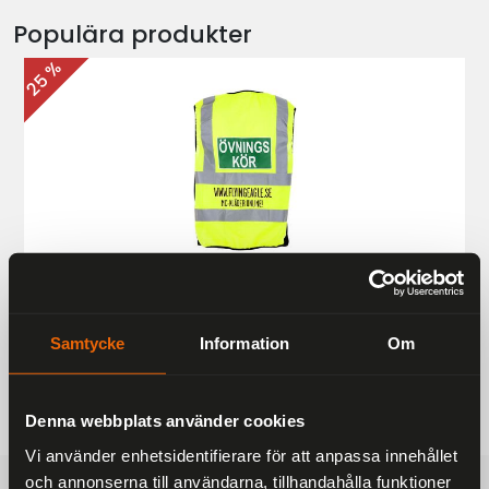
Populära produkter
25 %
Övningskörningsväst MC
187 kr
249 kr
Samtycke
Information
Om
Denna webbplats använder cookies
Vi använder enhetsidentifierare för att anpassa innehållet
och annonserna till användarna, tillhandahålla funktioner
FRAKTFRITT