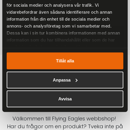
för sociala medier och analysera vår trafik. Vi
På alla ordrar över 2000 kr
vidarebefordrar även sådana identifierare och annan
1-3 DAGAR LEVERANS
information från din enhet till de sociala medier och
Inom Sverige med DHL
annons- och analysföretag som vi samarbetar med.
Dessa kan i sin tur kombinera informationen med annan
SÄKRA BETALNINGAR
information som du har tillhandahållit eller som de har
Betalkort, Klarna eller Swish
samlat in när du har använt deras tjänster.
Tillåt alla
Anpassa
Avvisa
Välkommen till Flying Eagles webbshop!
Har du frågor om en produkt? Tveka inte på