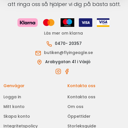
att ringa oss så hjälper vi dig på bästa sätt.
Läs mer om klarna
0470- 20357
butiken@flyingeagle.se
Arabygatan 41 i Växjö
Genvägar
Kontakta oss
Logga in
Kontakta oss
Mitt konto
Om oss
Skapa konto
Öppettider
Integritetspolicy
Storleksguide