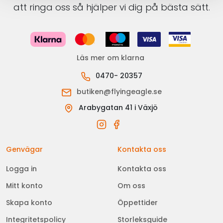
att ringa oss så hjälper vi dig på bästa sätt.
Läs mer om klarna
0470- 20357
butiken@flyingeagle.se
Arabygatan 41 i Växjö
Genvägar
Kontakta oss
Logga in
Kontakta oss
Mitt konto
Om oss
Skapa konto
Öppettider
Integritetspolicy
Storleksguide