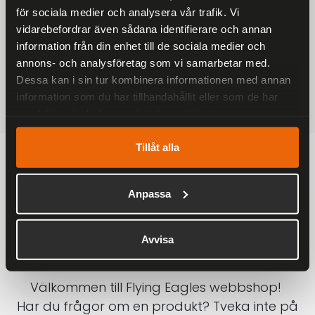
för sociala medier och analysera vår trafik. Vi
På alla ordrar över 2000 kr
vidarebefordrar även sådana identifierare och annan
1-3 DAGAR LEVERANS
information från din enhet till de sociala medier och
Inom Sverige med DHL
annons- och analysföretag som vi samarbetar med.
Dessa kan i sin tur kombinera informationen med annan
SÄKRA BETALNINGAR
information som du har tillhandahållit eller som de har
Betalkort, Klarna eller Swish
samlat in när du har använt deras tjänster.
Tillåt alla
Anpassa
Avvisa
Välkommen till Flying Eagles webbshop!
Har du frågor om en produkt? Tveka inte på