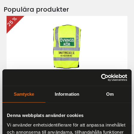
Populära produkter
25 %
Övningskörningsväst MC
187 kr
249 kr
Samtycke
Information
Om
Denna webbplats använder cookies
Vi använder enhetsidentifierare för att anpassa innehållet
och annonserna till användarna, tillhandahålla funktioner
FRAKTFRITT