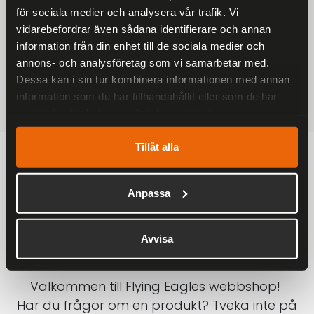
för sociala medier och analysera vår trafik. Vi
På alla ordrar över 2000 kr
vidarebefordrar även sådana identifierare och annan
1-3 DAGAR LEVERANS
information från din enhet till de sociala medier och
Inom Sverige med DHL
annons- och analysföretag som vi samarbetar med.
Dessa kan i sin tur kombinera informationen med annan
SÄKRA BETALNINGAR
information som du har tillhandahållit eller som de har
Betalkort, Klarna eller Swish
samlat in när du har använt deras tjänster.
Tillåt alla
Anpassa
Avvisa
Välkommen till Flying Eagles webbshop!
Har du frågor om en produkt? Tveka inte på