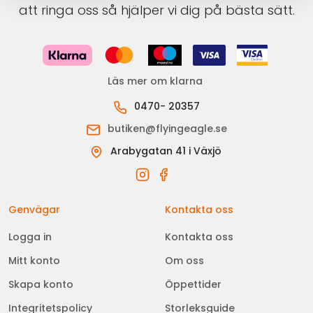
att ringa oss så hjälper vi dig på bästa sätt.
Läs mer om klarna
0470- 20357
butiken@flyingeagle.se
Arabygatan 41 i Växjö
Genvägar
Kontakta oss
Logga in
Kontakta oss
Mitt konto
Om oss
Skapa konto
Öppettider
Integritetspolicy
Storleksguide