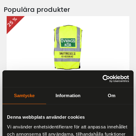
Populära produkter
25 %
Övningskörningsväst MC
187 kr
249 kr
Samtycke
Information
Om
Denna webbplats använder cookies
Vi använder enhetsidentifierare för att anpassa innehållet
och annonserna till användarna, tillhandahålla funktioner
FRAKTFRITT