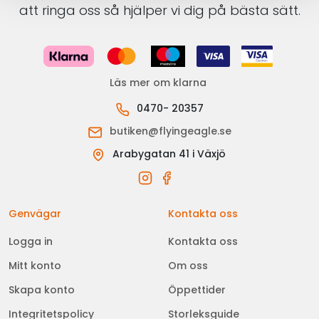
att ringa oss så hjälper vi dig på bästa sätt.
Läs mer om klarna
0470- 20357
butiken@flyingeagle.se
Arabygatan 41 i Växjö
Genvägar
Kontakta oss
Logga in
Kontakta oss
Mitt konto
Om oss
Skapa konto
Öppettider
Integritetspolicy
Storleksguide