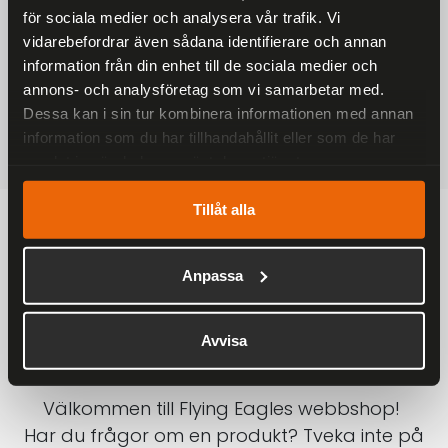
för sociala medier och analysera vår trafik. Vi
På alla ordrar över 2000 kr
vidarebefordrar även sådana identifierare och annan
1-3 DAGAR LEVERANS
information från din enhet till de sociala medier och
Inom Sverige med DHL
annons- och analysföretag som vi samarbetar med.
Dessa kan i sin tur kombinera informationen med annan
SÄKRA BETALNINGAR
information som du har tillhandahållit eller som de har
Betalkort, Klarna eller Swish
samlat in när du har använt deras tjänster.
Tillåt alla
Anpassa
Avvisa
Välkommen till Flying Eagles webbshop!
Har du frågor om en produkt? Tveka inte på