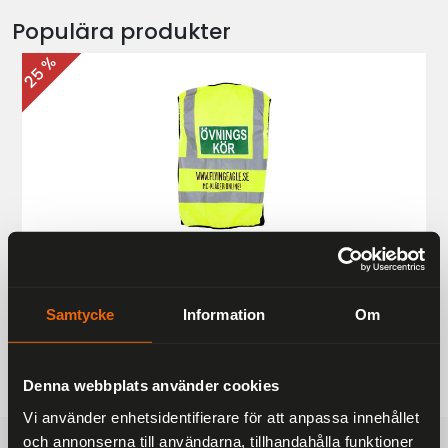
Populära produkter
25 %
Övningskörningsväst MC
187 kr
249 kr
Samtycke
Information
Om
Denna webbplats använder cookies
Vi använder enhetsidentifierare för att anpassa innehållet
och annonserna till användarna, tillhandahålla funktioner
FRAKTFRITT