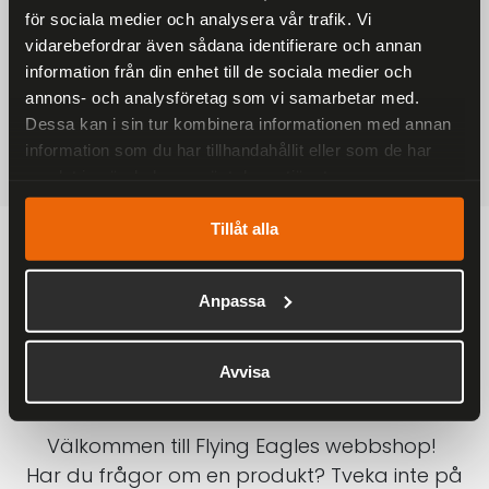
för sociala medier och analysera vår trafik. Vi
På alla ordrar över 2000 kr
vidarebefordrar även sådana identifierare och annan
1-3 DAGAR LEVERANS
information från din enhet till de sociala medier och
Inom Sverige med DHL
annons- och analysföretag som vi samarbetar med.
Dessa kan i sin tur kombinera informationen med annan
SÄKRA BETALNINGAR
information som du har tillhandahållit eller som de har
Betalkort, Klarna eller Swish
samlat in när du har använt deras tjänster.
Tillåt alla
Anpassa
Avvisa
Välkommen till Flying Eagles webbshop!
Har du frågor om en produkt? Tveka inte på