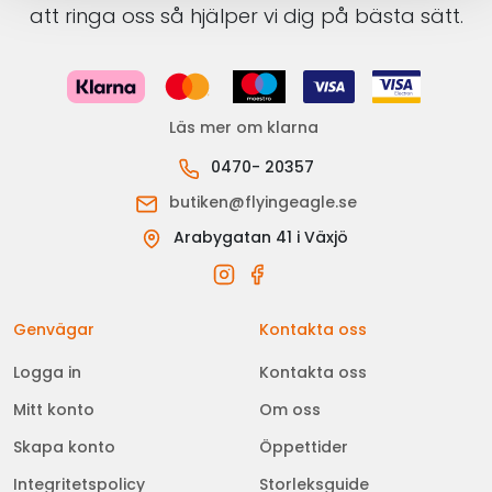
att ringa oss så hjälper vi dig på bästa sätt.
Läs mer om klarna
0470- 20357
butiken@flyingeagle.se
Arabygatan 41 i Växjö
Genvägar
Kontakta oss
Logga in
Kontakta oss
Mitt konto
Om oss
Skapa konto
Öppettider
Integritetspolicy
Storleksguide