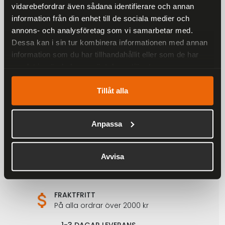
vidarebefordrar även sådana identifierare och annan
information från din enhet till de sociala medier och
annons- och analysföretag som vi samarbetar med.
Dessa kan i sin tur kombinera informationen med annan
information som du har tillhandahållit eller som de har
samlat in när du har använt deras tjänster.
Ronny Raggarväst Herr
Tillåt alla
899 kr
1 198 kr
Anpassa
Avvisa
FRAKTFRITT
På alla ordrar över 2000 kr