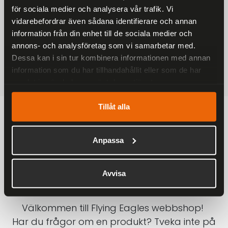
för sociala medier och analysera vår trafik. Vi
På alla ordrar över 2000 kr
vidarebefordrar även sådana identifierare och annan
1-3 DAGAR LEVERANS
information från din enhet till de sociala medier och
Inom Sverige med DHL
annons- och analysföretag som vi samarbetar med.
Dessa kan i sin tur kombinera informationen med annan
SÄKRA BETALNINGAR
information som du har tillhandahållit eller som de har
Betalkort, Klarna eller Swish
samlat in när du har använt deras tjänster.
Tillåt alla
Anpassa
Avvisa
Välkommen till Flying Eagles webbshop!
Har du frågor om en produkt? Tveka inte på