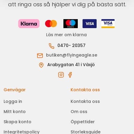
att ringa oss så hjälper vi dig på bästa sätt.
Läs mer om klarna
0470- 20357
butiken@flyingeagle.se
Arabygatan 41 i Växjö
Genvägar
Kontakta oss
Logga in
Kontakta oss
Mitt konto
Om oss
Skapa konto
Öppettider
Integritetspolicy
Storleksguide