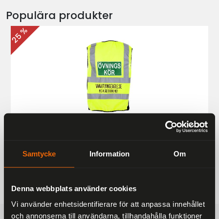
Populära produkter
25 %
Övningskörningsväst MC
187 kr
249 kr
Samtycke
Information
Om
Denna webbplats använder cookies
Vi använder enhetsidentifierare för att anpassa innehållet
och annonserna till användarna, tillhandahålla funktioner
FRAKTFRITT