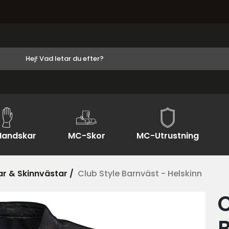
andskar
MC-Skor
MC-Utrustning
r & Skinnvästar /
Club Style Barnväst - Helskinn
C
B