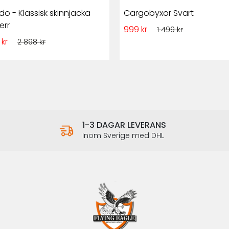
do - Klassisk skinnjacka
Cargobyxor Svart
err
999 kr
1 499 kr
 kr
2 898 kr
1-3 DAGAR LEVERANS
Inom Sverige med DHL