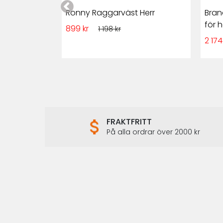
 Herr Skinn
Ronny Raggarväst Herr
Bran
för h
899 kr
1 198 kr
2 174
FRAKTFRITT
På alla ordrar över 2000 kr