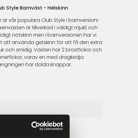
ub Style Barnväst - Helskinn
r är vår populära Club Style i barnversion!
xenvästen är tillverkad i väldigt mjukt och
idigt nötskinn men i barnversionen har vi
lt att använda getskinn för att få den extra
uk och smidig. Västen har 2 bröstfickor och
innerfickor, varav en med dragkedja.
ängningen har dolda knappar.