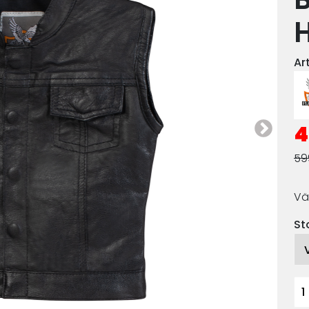
H
Ar
4
59
Vä
St