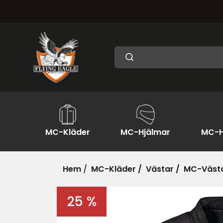
MC-Kläder
MC-Hjälmar
MC-H
Hem
/
MC-Kläder /
Västar /
MC-Västa
25 %