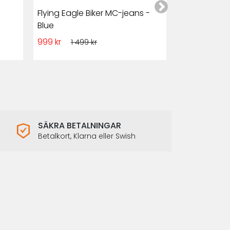
Flying Eagle Biker MC-jeans -
Club Style M
Blue
och Denim
999 kr
1 349 kr
1 499 kr
1 7
SÄKRA BETALNINGAR
Betalkort, Klarna eller Swish