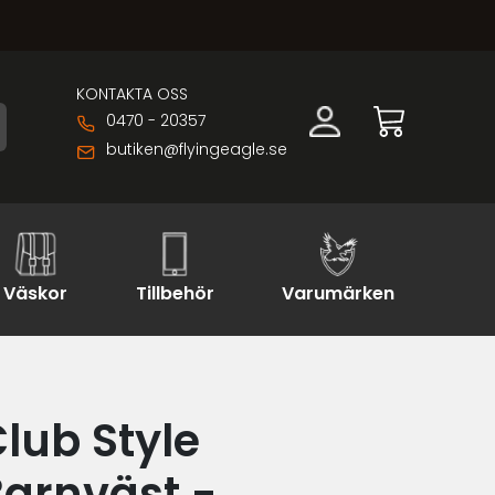
KONTAKTA OSS
0470 - 20357
butiken@flyingeagle.se
Väskor
Tillbehör
Varumärken
lub Style
arnväst -