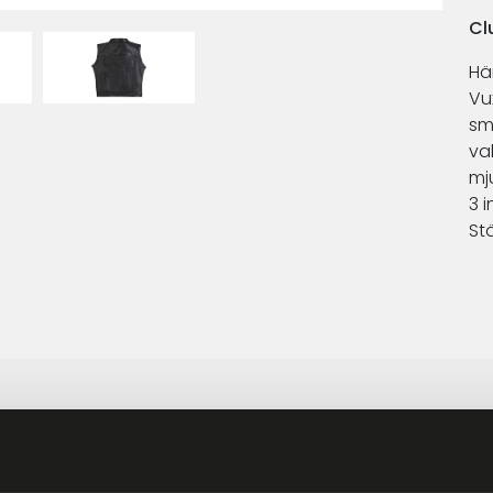
Cl
Hä
Vu
sm
va
mj
3 
St