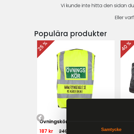
Vi kunde inte hitta den sidan du
Eller v
Populära produkter
40 %
25 %
 MK3 Dam
Övningskörningsväst MC
For
Samtycke
187 kr
1 79
249 kr