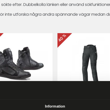
 sökte efter. Dubbelkolla länken eller använd sökfunktionen
arför inte utforska några andra spännande vägar medan du
40 %
ma Hyper MC-skor Svart
Held Matata II
Touring/Enduro MC-byx
Information
9 kr
2 999 kr