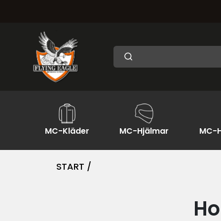
MC-Kläder
MC-Hjälmar
MC-H
START /
Ho