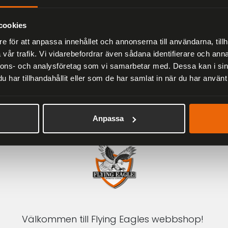
Herr
2 279 kr
3 799 kr
cookies
e för att anpassa innehållet och annonserna till användarna, tillh
vår trafik. Vi vidarebefordrar även sådana identifierare och anna
nnons- och analysföretag som vi samarbetar med. Dessa kan i sin
har tillhandahållit eller som de har samlat in när du har använt 
1-3 DAGAR LEVERANS
Inom Sverige med DHL
Anpassa
Välkommen till Flying Eagles webbshop!