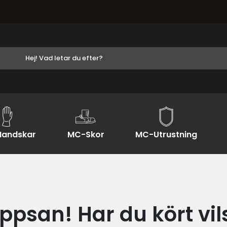
andskar
MC-Skor
MC-Utrustning
ppsan! Har du kört vil