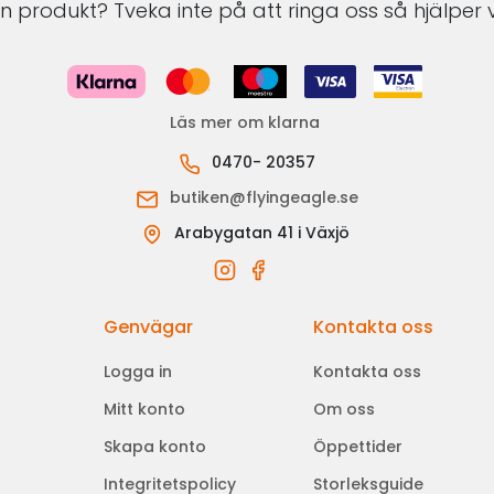
 produkt? Tveka inte på att ringa oss så hjälper v
Läs mer om klarna
0470- 20357
butiken@flyingeagle.se
Arabygatan 41 i Växjö
Genvägar
Kontakta oss
Logga in
Kontakta oss
Mitt konto
Om oss
Skapa konto
Öppettider
Integritetspolicy
Storleksguide