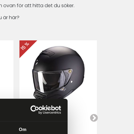
 ovan för att hitta det du söker.
 är här?
15 %
15 %
Scorpion EXO-HX1
Cardo Packt
a
Mattsvart
Om
4 249 kr
4