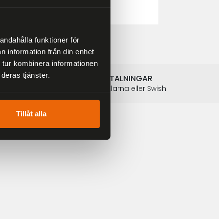
2 804 kr
3 299 kr
andahålla funktioner för
n information från din enhet
 tur kombinera informationen
deras tjänster.
SÄKRA BETALNINGAR
Betalkort, Klarna eller Swish
Tillåt alla