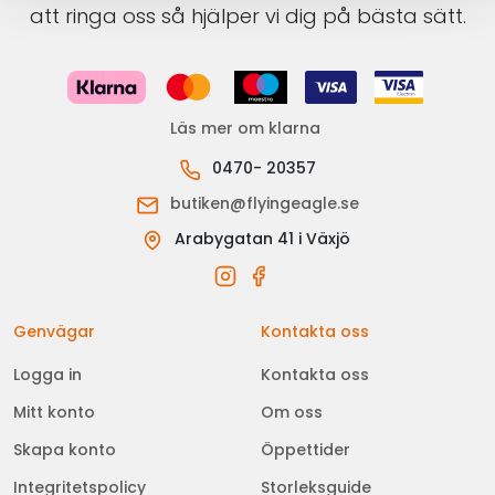
att ringa oss så hjälper vi dig på bästa sätt.
Läs mer om klarna
0470- 20357
butiken@flyingeagle.se
Arabygatan 41 i Växjö
Genvägar
Kontakta oss
Logga in
Kontakta oss
Mitt konto
Om oss
Skapa konto
Öppettider
Integritetspolicy
Storleksguide