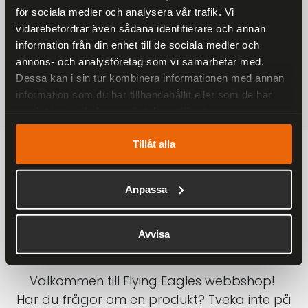
för sociala medier och analysera vår trafik. Vi
På alla ordrar över 2000 kr
vidarebefordrar även sådana identifierare och annan
1-3 DAGAR LEVERANS
information från din enhet till de sociala medier och
Inom Sverige med DHL
annons- och analysföretag som vi samarbetar med.
Dessa kan i sin tur kombinera informationen med annan
SÄKRA BETALNINGAR
information som du har tillhandahållit eller som de har
Betalkort, Klarna eller Swish
samlat in när du har använt deras tjänster.
Tillåt alla
Anpassa
Avvisa
Välkommen till Flying Eagles webbshop!
Har du frågor om en produkt? Tveka inte på