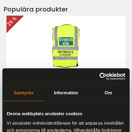
Populära produkter
25 %
Övningskörningsväst MC
187 kr
249 kr
Samtycke
Information
Om
Denna webbplats använder cookies
Vi använder enhetsidentifierare för att anpassa innehållet
och annonserna till användarna, tillhandahålla funktioner
FRAKTFRITT