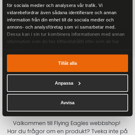
för sociala medier och analysera vår trafik. Vi
På alla ordrar över 2000 kr
vidarebefordrar även sådana identifierare och annan
1-3 DAGAR LEVERANS
information från din enhet till de sociala medier och
Inom Sverige med DHL
annons- och analysföretag som vi samarbetar med.
Dessa kan i sin tur kombinera informationen med annan
SÄKRA BETALNINGAR
information som du har tillhandahållit eller som de har
Betalkort, Klarna eller Swish
samlat in när du har använt deras tjänster.
Tillåt alla
Anpassa
Avvisa
Välkommen till Flying Eagles webbshop!
Har du frågor om en produkt? Tveka inte på