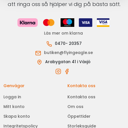
att ringa oss så hjälper vi dig på bästa sätt.
Läs mer om klarna
0470- 20357
butiken@flyingeagle.se
Arabygatan 41 i Växjö
Genvägar
Kontakta oss
Logga in
Kontakta oss
Mitt konto
Om oss
Skapa konto
Öppettider
Integritetspolicy
Storleksguide