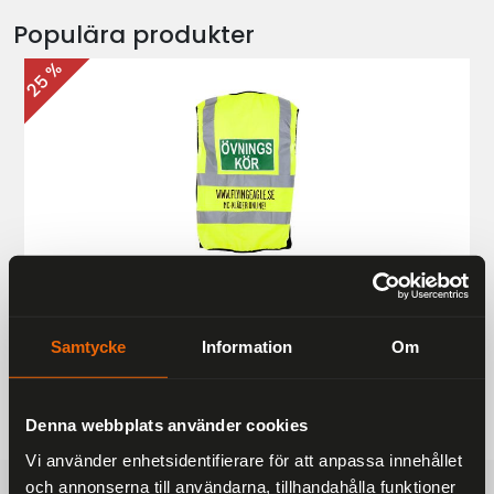
Populära produkter
25 %
Övningskörningsväst MC
187 kr
249 kr
Samtycke
Information
Om
Denna webbplats använder cookies
Vi använder enhetsidentifierare för att anpassa innehållet
och annonserna till användarna, tillhandahålla funktioner
FRAKTFRITT