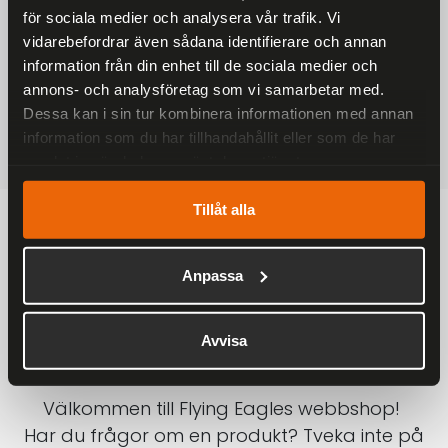
för sociala medier och analysera vår trafik. Vi
På alla ordrar över 2000 kr
vidarebefordrar även sådana identifierare och annan
1-3 DAGAR LEVERANS
information från din enhet till de sociala medier och
Inom Sverige med DHL
annons- och analysföretag som vi samarbetar med.
Dessa kan i sin tur kombinera informationen med annan
SÄKRA BETALNINGAR
information som du har tillhandahållit eller som de har
Betalkort, Klarna eller Swish
samlat in när du har använt deras tjänster.
Tillåt alla
Anpassa
Avvisa
Välkommen till Flying Eagles webbshop!
Har du frågor om en produkt? Tveka inte på