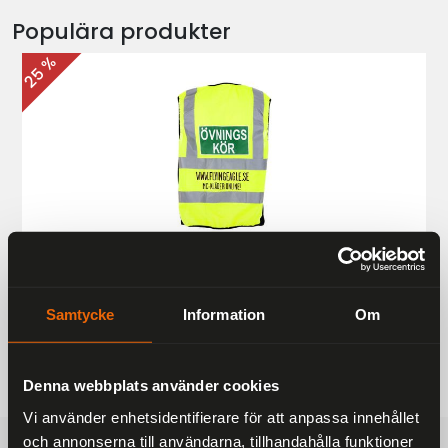
Populära produkter
25 %
Övningskörningsväst MC
187 kr
249 kr
Samtycke
Information
Om
Denna webbplats använder cookies
Vi använder enhetsidentifierare för att anpassa innehållet
och annonserna till användarna, tillhandahålla funktioner
FRAKTFRITT