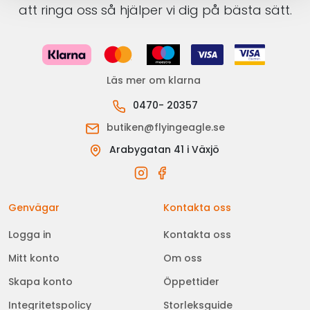
att ringa oss så hjälper vi dig på bästa sätt.
Läs mer om klarna
0470- 20357
butiken@flyingeagle.se
Arabygatan 41 i Växjö
Genvägar
Kontakta oss
Logga in
Kontakta oss
Mitt konto
Om oss
Skapa konto
Öppettider
Integritetspolicy
Storleksguide