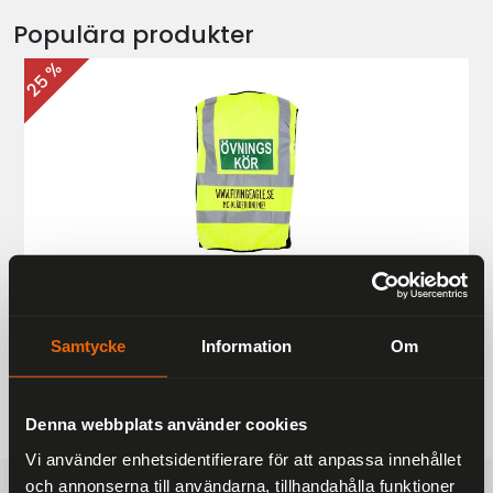
Populära produkter
25 %
Övningskörningsväst MC
187 kr
249 kr
Samtycke
Information
Om
Denna webbplats använder cookies
Vi använder enhetsidentifierare för att anpassa innehållet
och annonserna till användarna, tillhandahålla funktioner
FRAKTFRITT