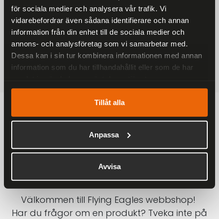
för sociala medier och analysera vår trafik. Vi
På alla ordrar över 2000 kr
vidarebefordrar även sådana identifierare och annan
1-3 DAGAR LEVERANS
information från din enhet till de sociala medier och
Inom Sverige med DHL
annons- och analysföretag som vi samarbetar med.
Dessa kan i sin tur kombinera informationen med annan
SÄKRA BETALNINGAR
information som du har tillhandahållit eller som de har
Betalkort, Klarna eller Swish
samlat in när du har använt deras tjänster.
Tillåt alla
Anpassa
Avvisa
Välkommen till Flying Eagles webbshop!
Har du frågor om en produkt? Tveka inte på