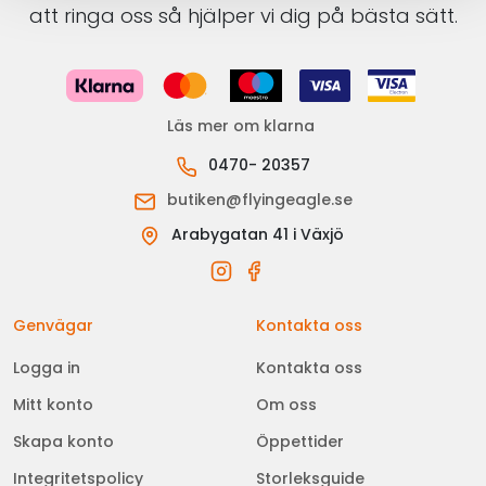
att ringa oss så hjälper vi dig på bästa sätt.
Läs mer om klarna
0470- 20357
butiken@flyingeagle.se
Arabygatan 41 i Växjö
Genvägar
Kontakta oss
Logga in
Kontakta oss
Mitt konto
Om oss
Skapa konto
Öppettider
Integritetspolicy
Storleksguide