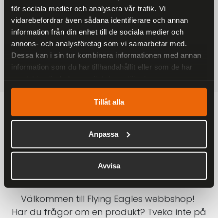
för sociala medier och analysera vår trafik. Vi
På alla ordrar över 2000 kr
vidarebefordrar även sådana identifierare och annan
1-3 DAGAR LEVERANS
information från din enhet till de sociala medier och
Inom Sverige med DHL
annons- och analysföretag som vi samarbetar med.
Dessa kan i sin tur kombinera informationen med annan
SÄKRA BETALNINGAR
information som du har tillhandahållit eller som de har
Betalkort, Klarna eller Swish
samlat in när du har använt deras tjänster.
Tillåt alla
Anpassa
Avvisa
Välkommen till Flying Eagles webbshop!
Har du frågor om en produkt? Tveka inte på