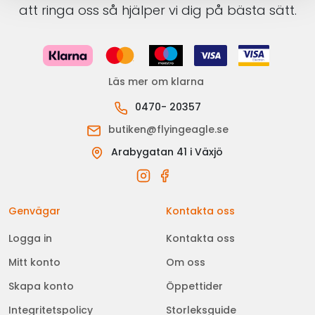
att ringa oss så hjälper vi dig på bästa sätt.
Läs mer om klarna
0470- 20357
butiken@flyingeagle.se
Arabygatan 41 i Växjö
Genvägar
Kontakta oss
Logga in
Kontakta oss
Mitt konto
Om oss
Skapa konto
Öppettider
Integritetspolicy
Storleksguide