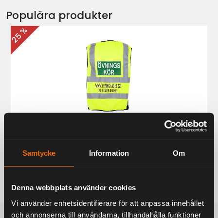
Populära produkter
25 %
Övningskörningsväst MC
187 kr
249 kr
Samtycke
Information
Om
Denna webbplats använder cookies
Vi använder enhetsidentifierare för att anpassa innehållet
och annonserna till användarna, tillhandahålla funktioner
FRAKTFRITT