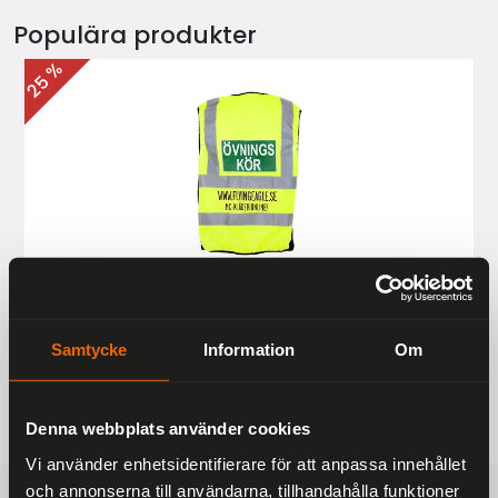
Populära produkter
25 %
Övningskörningsväst MC
187 kr
249 kr
Samtycke
Information
Om
Denna webbplats använder cookies
Vi använder enhetsidentifierare för att anpassa innehållet
och annonserna till användarna, tillhandahålla funktioner
FRAKTFRITT