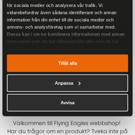
för sociala medier och analysera vår trafik. Vi
På alla ordrar över 2000 kr
vidarebefordrar även sådana identifierare och annan
1-3 DAGAR LEVERANS
information från din enhet till de sociala medier och
Inom Sverige med DHL
annons- och analysföretag som vi samarbetar med.
Dessa kan i sin tur kombinera informationen med annan
SÄKRA BETALNINGAR
information som du har tillhandahållit eller som de har
Betalkort, Klarna eller Swish
samlat in när du har använt deras tjänster.
Tillåt alla
Anpassa
Avvisa
Välkommen till Flying Eagles webbshop!
Har du frågor om en produkt? Tveka inte på