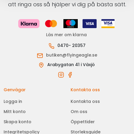
att ringa oss så hjälper vi dig på bästa sätt.
Läs mer om klarna
0470- 20357
butiken@flyingeagle.se
Arabygatan 41 i Växjö
Genvägar
Kontakta oss
Logga in
Kontakta oss
Mitt konto
Om oss
Skapa konto
Öppettider
Integritetspolicy
Storleksguide