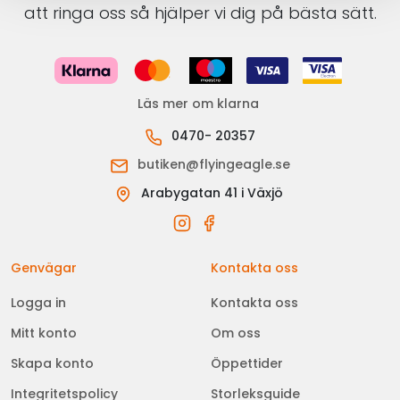
att ringa oss så hjälper vi dig på bästa sätt.
Läs mer om klarna
0470- 20357
butiken@flyingeagle.se
Arabygatan 41 i Växjö
Genvägar
Kontakta oss
Logga in
Kontakta oss
Mitt konto
Om oss
Skapa konto
Öppettider
Integritetspolicy
Storleksguide