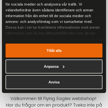
för sociala medier och analysera vår trafik. Vi
På alla ordrar över 2000 kr
vidarebefordrar även sådana identifierare och annan
1-3 DAGAR LEVERANS
information från din enhet till de sociala medier och
Inom Sverige med DHL
annons- och analysföretag som vi samarbetar med.
Dessa kan i sin tur kombinera informationen med annan
SÄKRA BETALNINGAR
information som du har tillhandahållit eller som de har
Betalkort, Klarna eller Swish
samlat in när du har använt deras tjänster.
Tillåt alla
Anpassa
Avvisa
Välkommen till Flying Eagles webbshop!
Har du frågor om en produkt? Tveka inte på