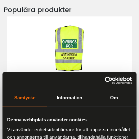
Populära produkter
Övningskörningsväst MC
249 kr
Samtycke
Information
Om
Denna webbplats använder cookies
Vi använder enhetsidentifierare för att anpassa innehållet
och annonserna till användarna, tillhandahålla funktioner
FRAKTFRITT