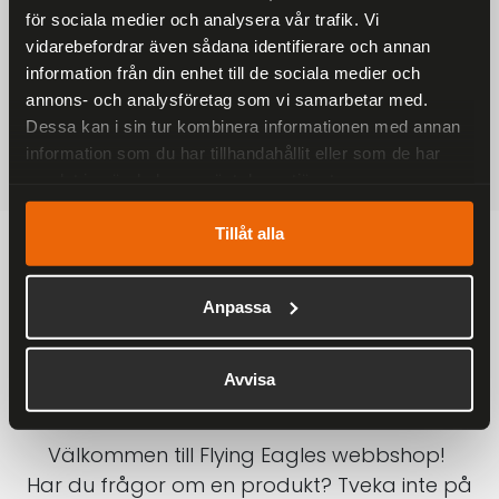
för sociala medier och analysera vår trafik. Vi
På alla ordrar över 2000 kr
vidarebefordrar även sådana identifierare och annan
1-3 DAGAR LEVERANS
information från din enhet till de sociala medier och
Inom Sverige med DHL
annons- och analysföretag som vi samarbetar med.
Dessa kan i sin tur kombinera informationen med annan
SÄKRA BETALNINGAR
information som du har tillhandahållit eller som de har
Betalkort, Klarna eller Swish
samlat in när du har använt deras tjänster.
Tillåt alla
Anpassa
Avvisa
Välkommen till Flying Eagles webbshop!
Har du frågor om en produkt? Tveka inte på