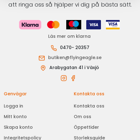
att ringa oss så hjälper vi dig på bästa sätt.
Läs mer om klarna
0470- 20357
butiken@flyingeagle.se
Arabygatan 41 i Växjö
Genvägar
Kontakta oss
Logga in
Kontakta oss
Mitt konto
Om oss
Skapa konto
Öppettider
Integritetspolicy
Storleksguide