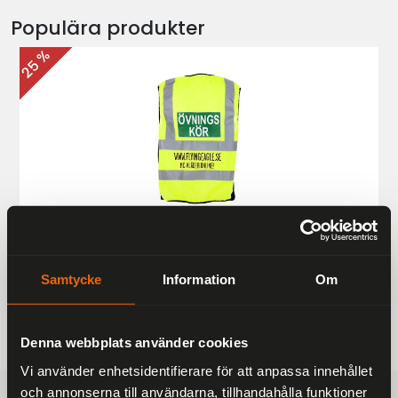
Populära produkter
25 %
Övningskörningsväst MC
187 kr
249 kr
Samtycke
Information
Om
Denna webbplats använder cookies
Vi använder enhetsidentifierare för att anpassa innehållet
och annonserna till användarna, tillhandahålla funktioner
FRAKTFRITT