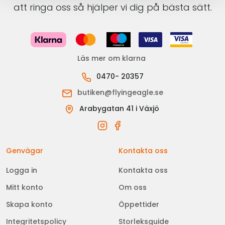
att ringa oss så hjälper vi dig på bästa sätt.
Läs mer om klarna
0470- 20357
butiken@flyingeagle.se
Arabygatan 41 i Växjö
Genvägar
Kontakta oss
Logga in
Kontakta oss
Mitt konto
Om oss
Skapa konto
Öppettider
Integritetspolicy
Storleksguide