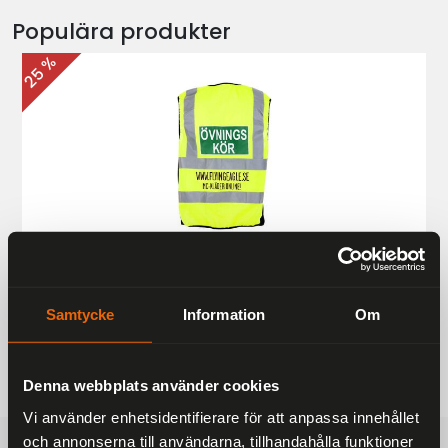
Populära produkter
25 %
Övningskörningsväst MC
187 kr
249 kr
Samtycke
Information
Om
Denna webbplats använder cookies
Vi använder enhetsidentifierare för att anpassa innehållet
och annonserna till användarna, tillhandahålla funktioner
FRAKTFRITT