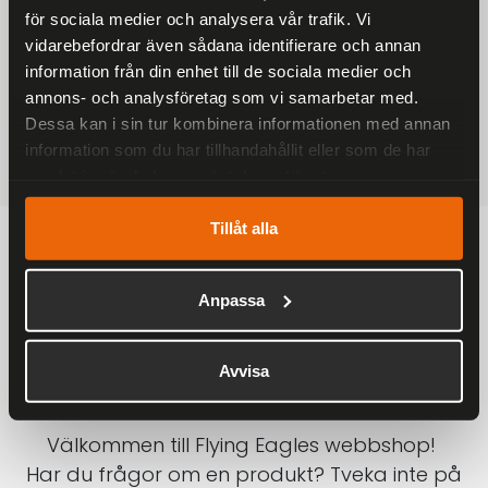
för sociala medier och analysera vår trafik. Vi
På alla ordrar över 2000 kr
vidarebefordrar även sådana identifierare och annan
1-3 DAGAR LEVERANS
information från din enhet till de sociala medier och
Inom Sverige med DHL
annons- och analysföretag som vi samarbetar med.
Dessa kan i sin tur kombinera informationen med annan
SÄKRA BETALNINGAR
information som du har tillhandahållit eller som de har
Betalkort, Klarna eller Swish
samlat in när du har använt deras tjänster.
Tillåt alla
Anpassa
Avvisa
Välkommen till Flying Eagles webbshop!
Har du frågor om en produkt? Tveka inte på