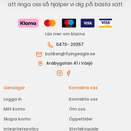
att ringa oss så hjälper vi dig på bästa sätt.
Läs mer om klarna
0470- 20357
butiken@flyingeagle.se
Arabygatan 41 i Växjö
Genvägar
Kontakta oss
Logga in
Kontakta oss
Mitt konto
Om oss
Skapa konto
Öppettider
Integritetspolicy
Storleksguide