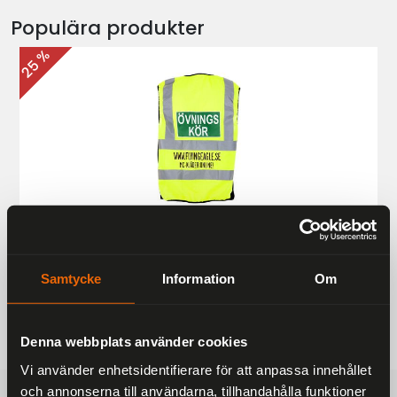
Populära produkter
25 %
Övningskörningsväst MC
187 kr
249 kr
Samtycke
Information
Om
Denna webbplats använder cookies
Vi använder enhetsidentifierare för att anpassa innehållet
och annonserna till användarna, tillhandahålla funktioner
FRAKTFRITT