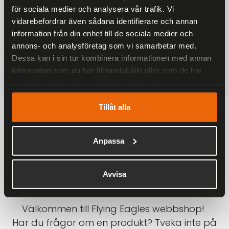
för sociala medier och analysera vår trafik. Vi
På alla ordrar över 2000 kr
vidarebefordrar även sådana identifierare och annan
1-3 DAGAR LEVERANS
information från din enhet till de sociala medier och
Inom Sverige med DHL
annons- och analysföretag som vi samarbetar med.
Dessa kan i sin tur kombinera informationen med annan
SÄKRA BETALNINGAR
information som du har tillhandahållit eller som de har
Betalkort, Klarna eller Swish
samlat in när du har använt deras tjänster.
Tillåt alla
Anpassa
Avvisa
Välkommen till Flying Eagles webbshop!
Har du frågor om en produkt? Tveka inte på