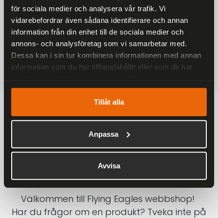
för sociala medier och analysera vår trafik. Vi
På alla ordrar över 2000 kr
vidarebefordrar även sådana identifierare och annan
1-3 DAGAR LEVERANS
information från din enhet till de sociala medier och
Inom Sverige med DHL
annons- och analysföretag som vi samarbetar med.
Dessa kan i sin tur kombinera informationen med annan
SÄKRA BETALNINGAR
information som du har tillhandahållit eller som de har
Betalkort, Klarna eller Swish
samlat in när du har använt deras tjänster.
Tillåt alla
Anpassa
Avvisa
Välkommen till Flying Eagles webbshop!
Har du frågor om en produkt? Tveka inte på