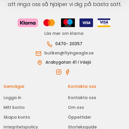
att ringa oss så hjälper vi dig på bästa sätt.
Läs mer om klarna
0470- 20357
butiken@flyingeagle.se
Arabygatan 41 i Växjö
Genvägar
Kontakta oss
Logga in
Kontakta oss
Mitt konto
Om oss
Skapa konto
Öppettider
Integritetspolicy
Storleksguide