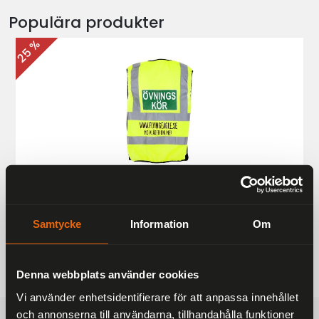
Populära produkter
25 %
Övningskörningsväst MC
187 kr
249 kr
Samtycke
Information
Om
Denna webbplats använder cookies
Vi använder enhetsidentifierare för att anpassa innehållet
och annonserna till användarna, tillhandahålla funktioner
FRAKTFRITT