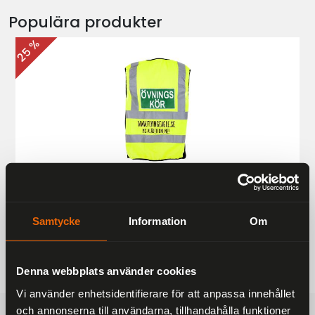
Populära produkter
25 %
Övningskörningsväst MC
187 kr
249 kr
Samtycke
Information
Om
Denna webbplats använder cookies
Vi använder enhetsidentifierare för att anpassa innehållet
och annonserna till användarna, tillhandahålla funktioner
FRAKTFRITT