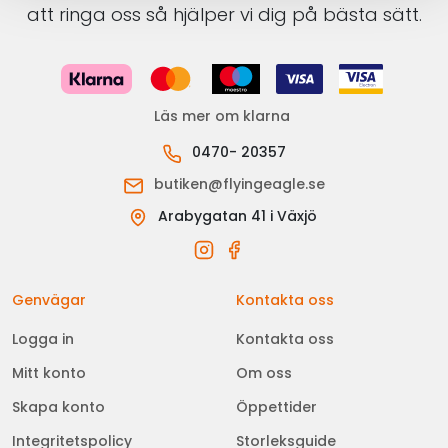
att ringa oss så hjälper vi dig på bästa sätt.
Läs mer om klarna
0470- 20357
butiken@flyingeagle.se
Arabygatan 41 i Växjö
Genvägar
Kontakta oss
Logga in
Kontakta oss
Mitt konto
Om oss
Skapa konto
Öppettider
Integritetspolicy
Storleksguide