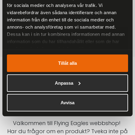
för sociala medier och analysera vår trafik. Vi
På alla ordrar över 2000 kr
vidarebefordrar även sådana identifierare och annan
1-3 DAGAR LEVERANS
information från din enhet till de sociala medier och
Inom Sverige med DHL
annons- och analysföretag som vi samarbetar med.
Dessa kan i sin tur kombinera informationen med annan
SÄKRA BETALNINGAR
information som du har tillhandahållit eller som de har
Betalkort, Klarna eller Swish
samlat in när du har använt deras tjänster.
Tillåt alla
Anpassa
Avvisa
Välkommen till Flying Eagles webbshop!
Har du frågor om en produkt? Tveka inte på