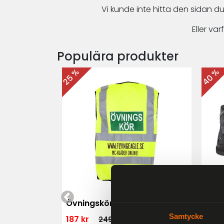
Vi kunde inte hitta den sidan du
Eller v
Populära produkter
40 %
25 %
 MK3 Dam
Övningskörningsväst MC
For
Samtycke
187 kr
1 79
249 kr