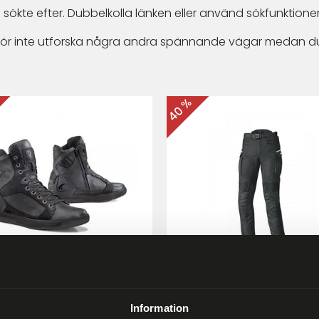
 sökte efter. Dubbelkolla länken eller använd sökfunktionen
arför inte utforska några andra spännande vägar medan du
40 %
ma Hyper MC-skor Svart
Held Matata II
Touring/Enduro MC-byx
Information
9 kr
2 999 kr