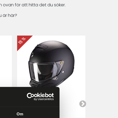
 ovan för att hitta det du söker.
 är här?
15 %
15 %
Scorpion EXO-HX1
Cardo Packt
a
Mattsvart
Om
4 249 kr
4