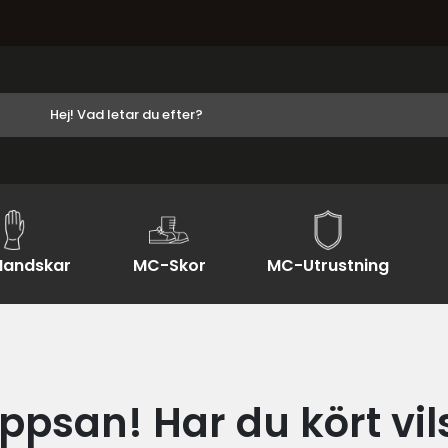
andskar
MC-Skor
MC-Utrustning
ppsan! Har du kört vil