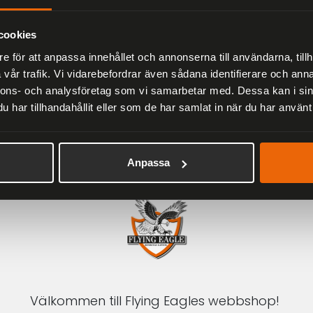
Herr
2 279 kr
3 799 kr
cookies
e för att anpassa innehållet och annonserna till användarna, tillh
vår trafik. Vi vidarebefordrar även sådana identifierare och anna
nnons- och analysföretag som vi samarbetar med. Dessa kan i sin
har tillhandahållit eller som de har samlat in när du har använt 
1-3 DAGAR LEVERANS
Inom Sverige med DHL
Anpassa
Välkommen till Flying Eagles webbshop!