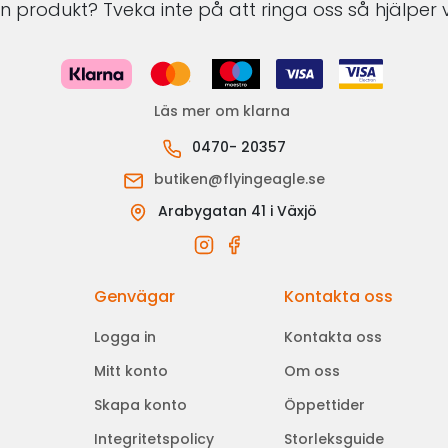
 produkt? Tveka inte på att ringa oss så hjälper v
Läs mer om klarna
0470- 20357
butiken@flyingeagle.se
Arabygatan 41 i Växjö
Genvägar
Kontakta oss
Logga in
Kontakta oss
Mitt konto
Om oss
Skapa konto
Öppettider
Integritetspolicy
Storleksguide