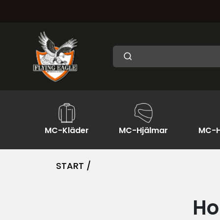
MC-Kläder
MC-Hjälmar
MC-H
START /
Ho