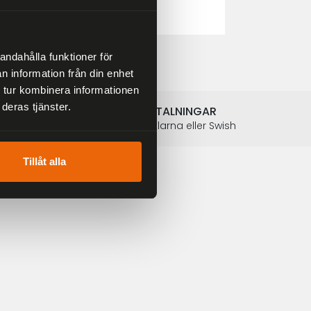
2 804 kr
3 299 kr
andahålla funktioner för
n information från din enhet
 tur kombinera informationen
deras tjänster.
SÄKRA BETALNINGAR
Betalkort, Klarna eller Swish
Tillåt alla