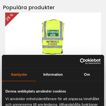
Populära produkter
25 %
Övningskörningsväst MC
187 kr
249 kr
Samtycke
Information
Om
Denna webbplats använder cookies
Vi använder enhetsidentifierare för att anpassa innehållet
och annonserna till användarna, tillhandahålla funktioner
FRAKTFRITT