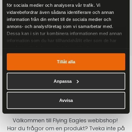
för sociala medier och analysera vår trafik. Vi
På alla ordrar över 2000 kr
vidarebefordrar även sådana identifierare och annan
1-3 DAGAR LEVERANS
information från din enhet till de sociala medier och
Inom Sverige med DHL
annons- och analysföretag som vi samarbetar med.
Dessa kan i sin tur kombinera informationen med annan
SÄKRA BETALNINGAR
information som du har tillhandahållit eller som de har
Betalkort, Klarna eller Swish
samlat in när du har använt deras tjänster.
Tillåt alla
Anpassa
Avvisa
Välkommen till Flying Eagles webbshop!
Har du frågor om en produkt? Tveka inte på