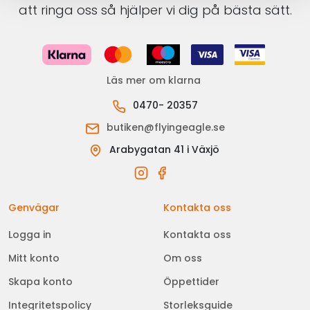
att ringa oss så hjälper vi dig på bästa sätt.
Läs mer om klarna
0470- 20357
butiken@flyingeagle.se
Arabygatan 41 i Växjö
Genvägar
Kontakta oss
Logga in
Kontakta oss
Mitt konto
Om oss
Skapa konto
Öppettider
Integritetspolicy
Storleksguide