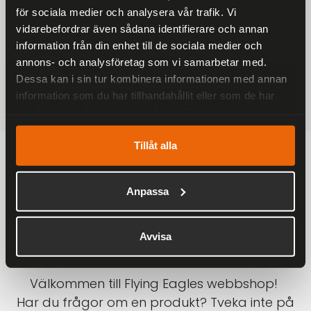
för sociala medier och analysera vår trafik. Vi
På alla ordrar över 2000 kr
vidarebefordrar även sådana identifierare och annan
1-3 DAGAR LEVERANS
information från din enhet till de sociala medier och
Inom Sverige med DHL
annons- och analysföretag som vi samarbetar med.
Dessa kan i sin tur kombinera informationen med annan
SÄKRA BETALNINGAR
information som du har tillhandahållit eller som de har
Betalkort, Klarna eller Swish
samlat in när du har använt deras tjänster.
Tillåt alla
Anpassa
Avvisa
Välkommen till Flying Eagles webbshop!
Har du frågor om en produkt? Tveka inte på