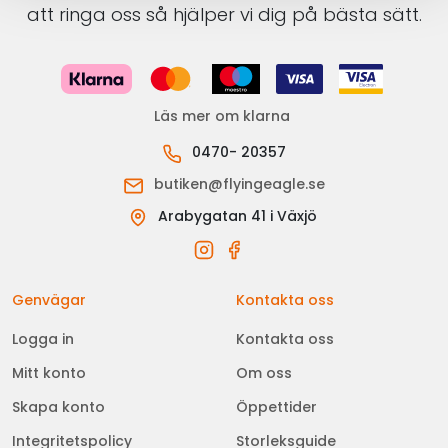
att ringa oss så hjälper vi dig på bästa sätt.
Läs mer om klarna
0470- 20357
butiken@flyingeagle.se
Arabygatan 41 i Växjö
Genvägar
Kontakta oss
Logga in
Kontakta oss
Mitt konto
Om oss
Skapa konto
Öppettider
Integritetspolicy
Storleksguide