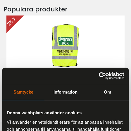
Populära produkter
25 %
Övningskörningsväst MC
187 kr
249 kr
Samtycke
Information
Om
Denna webbplats använder cookies
Vi använder enhetsidentifierare för att anpassa innehållet
och annonserna till användarna, tillhandahålla funktioner
FRAKTFRITT